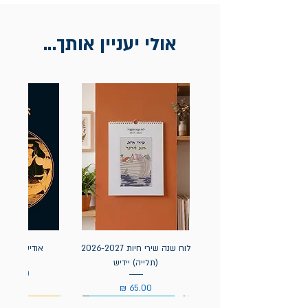
בכתובת מלכי ישראל 9, תל אביב. יש
להציג חשבונית / מייל אסמכתא בלבד.
אולי יעניין אותך...
לוח שנה שירי חיות 2026-2027
אודיסאה / ה
(תלייה) יידיש
מחיר
מחיר