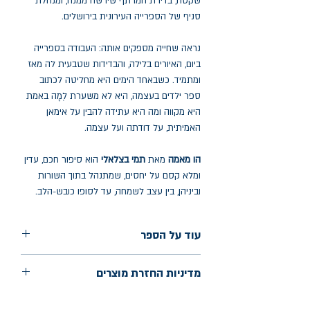
שקטה, בדירת המרתף שירשה ממנה, ומנהלת
סניף של הספרייה העירונית בירושלים.
נראה שחייה מספקים אותה: העבודה בספרייה
ביום, האיורים בלילה, והבדידות שטבעית לה מאז
ומתמיד. כשבאחד הימים היא מחליטה לכתוב
ספר ילדים בעצמה, היא לא משערת לְמָה באמת
היא מקווה ומה היא עתידה להבין על אימאן
האמיתית, על דודתה ועל עצמה.
הו מאמה
מאת
תמי בצלאלי
הוא סיפור חכם, עדין
ומלא קסם על יחסים, שמתנהל בתוך השורות
וביניהן, בין עצב לשמחה, עד לסופו כובש-הלב.
עוד על הספר
הוצאה: אפיק
מדיניות החזרת מוצרים
שנת הוצאה: ינואר 2023
עמודים: 275
החלפות יתאפשרו בתוך חודש מיום הקנייה