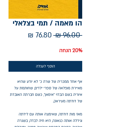
הו מאמה / תמי בצלאלי
מחיר
מחיר
 ‏96.00 ‏₪ 
רגיל
מבצע
20% הנחה
הוסף לעגלה
אף אחד ממכריה של שרה כ' לא יודע שהיא
מאיירת מופלאה של ספרי ילדים, שחותמת על
איוריה בשם הבדוי "אימאן", כשם חברתה האובדת
של דודתה מעיראק.
מאז מות דודתה, שאימצה אותה עם לידתה
וגידלה אותה כגאונה, היא חיה לבדה, בשגרה