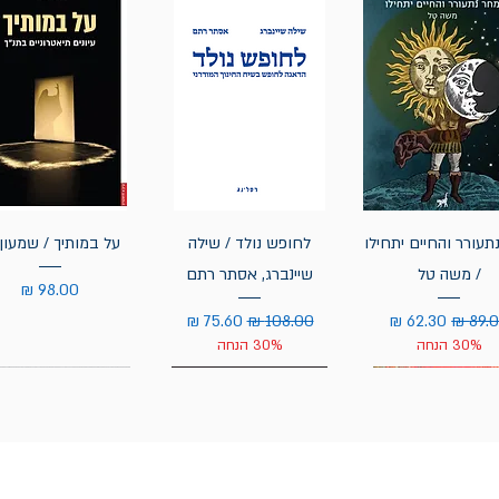
תעורר והחיים יתחילו
לחופש נולד / שילה
על במותיך / שמעון 
/ משה טל
שיינברג, אסתר רתם
מחיר
יר רגיל
מחיר מבצע
מחיר רגיל
מחיר מבצע
30% הנחה
30% הנחה