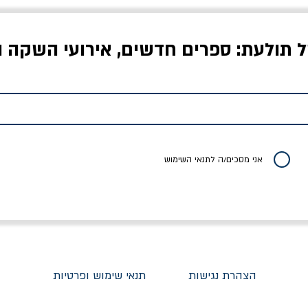
ל תולעת: ספרים חדשים, אירועי השקה ו
לדי המחר / ברטולט
שישה אויבים של חירות /
איך בעצם מלמדים עי
ברכט
ישעיה ברלין
/ עריכה: מירב שמי 
יר רגיל
מחיר מבצע
מחיר
מחיר
20% הנחה
אני מסכים/ה לתנאי השימוש
הצהרת נגישות
תנאי שימוש ופרטיות