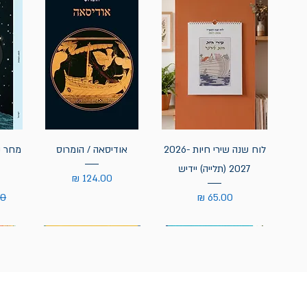
לוח שנה שירי חיות 2026-
אודיסאה / הומרוס
מחר נ
2027 (תלייה) יידיש
מחיר
מחיר
מח