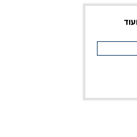
עוד
צוב?
יוליסס / ג'ימס ג'ויס
מלכוד 23 או כל שם
פרץ
מחורבן אחר / ורסנו
מחיר
מחיר רגיל
מחיר מבצע
20% הנחה