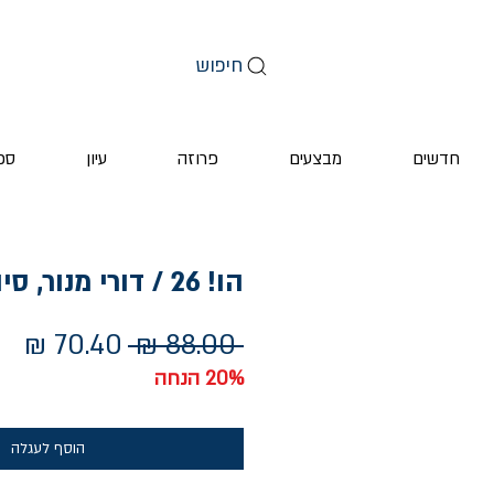
חיפוש
חדשים
מבצעים
פרוזה
עיון
ספ
הו! 26 / דורי מנור, סיון בסקין
מחיר
מח
 ‏88.00 ‏₪ 
רגיל
מב
20% הנחה
הוסף לעגלה