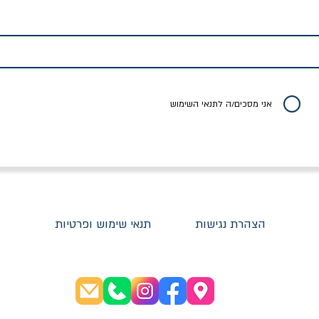
לדי המחר / ברטולט
שישה אויבים של חירות /
איך בעצם מלמדים עי
ברכט
ישעיה ברלין
/ עריכה: מירב שמי 
יר רגיל
מחיר מבצע
מחיר
מחיר
20% הנחה
אני מסכים/ה לתנאי השימוש
הצהרת נגישות
תנאי שימוש ופרטיות