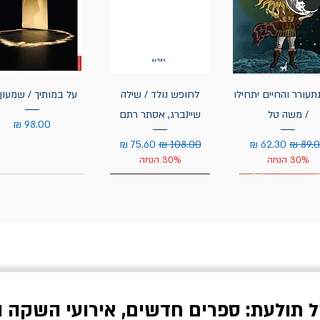
תעורר והחיים יתחילו
לחופש נולד / שילה
על במותיך / שמעון 
/ משה טל
שיינברג, אסתר רתם
מחיר
יר רגיל
מחיר מבצע
מחיר רגיל
מחיר מבצע
30% הנחה
30% הנחה
ל תולעת: ספרים חדשים, אירועי השקה ו