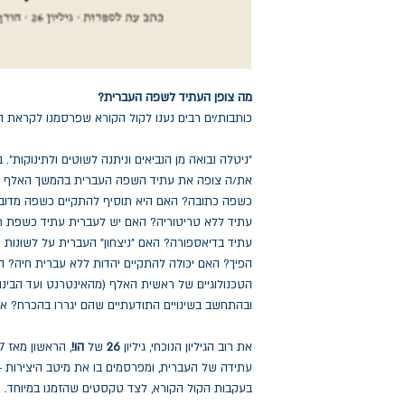
מה צופן העתיד לשפה העברית?
כותבות/ים רבים נענו לקול הקורא שפרסמנו לקראת הגי
"ניטלה נבואה מן הנביאים וניתנה לשוטים ולתינוקות". ב
את/ה צופה את עתיד השפה העברית בהמשך האלף הש
כשפה כתובה? האם היא תוסיף להתקיים כשפה מדו
עתיד ללא טריטוריה? האם יש לעברית עתיד כשפת ת
עתיד בדיאספורה? האם "ניצחון" העברית על לשונות י
הפיך? האם יכולה להתקיים יהדות ללא עברית חיה? 
הטכנולוגיים של ראשית האלף (מהאינטרנט ועד הבינ
ובהתחשב בשינויים התודעתיים שהם יגררו בהכרח? א
את רוב הגיליון הנוכחי, גיליון
26
של
הו!
עתידה של העברית, ומפרסמים בו את מיטב היצירות —
בעקבות הקול הקורא, לצד טקסטים שהזמנו במיוחד.