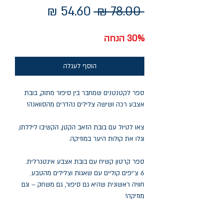
מחיר
מחיר
 ‏78.00 ‏₪ 
רגיל
מבצע
30% הנחה
הוסף לעגלה
ספר לקטנטנים שמחבר בין סיפור מתוק, בובת
אצבע רכה ושישה צלילים נהדרים מהסוואנה!
צאו לטיול עם בובת הזאב הקטן, הקשיבו ליללתו,
וגלו את קולות היער במוזיקה.
ספר קרטון קשיח עם בובת אצבע אינטגרלית.
6 צ'יפים קוליים עם שאגות וצלילים מהטבע.
חוויה ראשונית שהיא גם סיפור, גם משחק – וגם
מוזיקה!