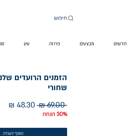
חיפוש
חדשים
מבצעים
פרוזה
עיון
ספ
הזמנים הרועדים שלנו
שחורי
מחיר
מחי
 ‏69.00 ‏₪ 
רגיל
מבצ
30% הנחה
הוסף לעגלה