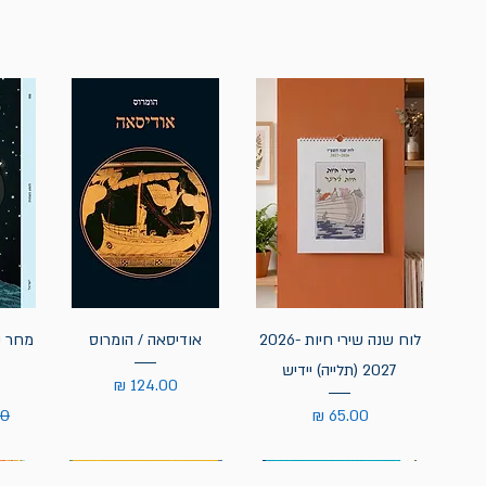
לוח שנה שירי חיות 2026-
אודיסאה / הומרוס
מחר נ
2027 (תלייה) יידיש
מחיר
מחיר
מח