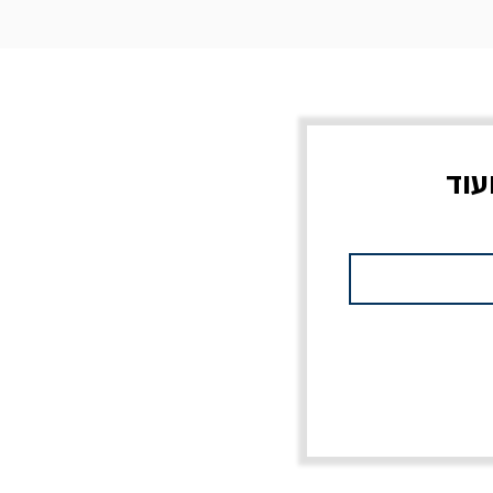
עוד
צוב?
יוליסס / ג'ימס ג'ויס
מלכוד 23 או כל שם
פרץ
מחורבן אחר / ורסנו
מחיר
מחיר רגיל
מחיר מבצע
20% הנחה