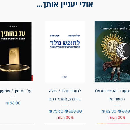
אולי יעניין אותך...
תעורר והחיים יתחילו
לחופש נולד / שילה
על במותיך / שמעון 
/ משה טל
שיינברג, אסתר רתם
מחיר
יר רגיל
מחיר מבצע
מחיר רגיל
מחיר מבצע
30% הנחה
30% הנחה