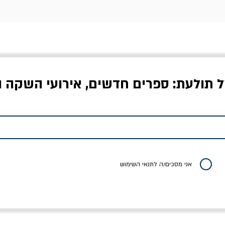
ל תולעת: ספרים חדשים, אירועי השקה ו
לדי המחר / ברטולט
שישה אויבים של חירות /
איך בעצם מלמדים עי
ברכט
ישעיה ברלין
/ עריכה: מירב שמי 
יר רגיל
מחיר מבצע
מחיר
מחיר
20% הנחה
אני מסכים/ה לתנאי השימוש