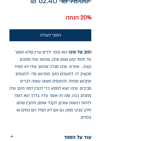
מחיר
מחיר
 ‏78.00 ‏₪ 
רגיל
מבצע
20% הנחה
הוסף לעגלה
הזנב של שיבו
הוא ספר ילדים עדין ומלא הומור
על חתול קטן ושמו שיבו, שהזנב שלו מתנהג
קצת... אחרת. שיבו מגלה שהזנב שלו לא תמיד
מקשיב לו. לפעמים הזנב מתרגש מדי, לפעמים
מתכווץ מפחד, ולפעמים פשוט עושה דברים
מביכים. שיבו יוצא למסע כדי להבין למה הזנב שלו
מתנהג ככה, ומה זה אומר עליו. בדרך הוא לומד
לזהות רגשות שונים, לקבל אותם, ולהבין שהם
חלק טבעי ממנו, גם אם לא תמיד הם נוחים או
צפויים.
עוד על הספר