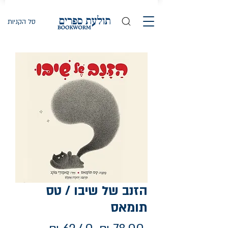
סל הקניות
הזנב של שיבו / טס
תומאס