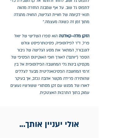
לתפוס גל ושוב לחזור ולחתור אל קו השבירה כדי
לתפוס גל שוב. על אף שמבנה החזרה מהווה
תנאי לקיומה של חוויית הגלישה, החוויה מתגלה
מתוך זמן זה כשונה מעצמה.״
הזקן מלה–קאלטה
הוא ספרו השלישי של יואל
פרל, ד"ר לפילוסופיה, פסיכותרפיסט וגולש
לונגבורד, המתאר את מסע הגלישה של גיבור
הספר (״יותם״) לאורך חופי האוקיינוס הפסיפי של
מקסיקו בינות גלי המחשבה הפילוסופית אל בין
זרמי המחשבה הפסיכואנליטית מבעד לצללים
שהותירה פרידה מקשר אהבה נכזב, אך בעיקר
לאורו של מפגש עם זקן מסתורי ששורשיו נעוצים
עמוק בתוך התרבות האצטקית.
אולי יעניין אותך...