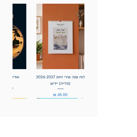
לוח שנה שירי חיות 2026-2027
אודיסאה / ה
(תלייה) יידיש
מחיר
מחיר