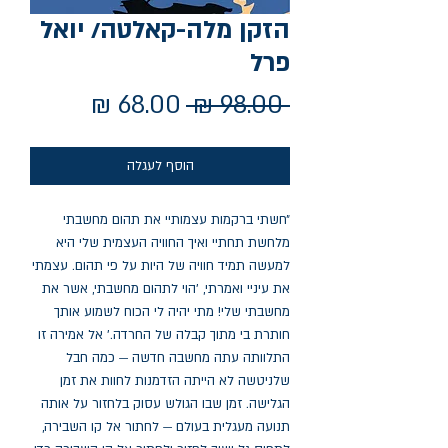
הזקן מלה-קאלטה/ יואל
פרל
מחיר
מחיר
 ‏98.00 ‏₪ 
רגיל
מבצע
הוסף לעגלה
״חשתי ברקמות עצמותיי את תהום מחשבתי
מלחשת תחתיי ואיך החוויה העצמית שלי היא
למעשה תמיד חוויה של היות על פי תהום. עצמתי
את עיניי ואמרתי, ׳הוי לתהום מחשבתי, אשר את
מחשבתי שלי! מתי יהיה לי הכוח לשמוע אותך
חותרת בי מתוך קבלה של החרדה.׳ אל אמירה זו
התלוותה עתה מחשבה חדשה — כמה חבל
שלניטשה לא הייתה הזדמנות לחוות את זמן
הגלישה. זמן שבו הגולש עסוק בלחזור על אותה
תנועה מעגלית בעולם — לחתור אל קו השבירה,