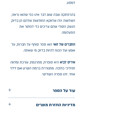
למסע.
בהרפתקה שבה שום דבר אינו כפי שהוא נראה,
השלושה יגלו שדווקא החולשות שלהם הן בדיוק
הנשק הסודי שהם צריכים כדי לפתור את
התעלומה.
החברים של זואי
הוא ספר סוחף על חברות, על
אומץ ועל הכוח להיות בדיוק מי שאתה.
איריס לביא
היא סופרת, מתרגמת, עורכת ומלווה
תהליכי כתיבה. מתגוררת ברמת השרון ואם לילד
אחד. זהו ספרה השלישי.
עוד על הספר
הוצאה: שתים
מדיניות החזרת מוצרים
שנת הוצאה: יולי 2026
עמודים: 198
החלפות יתאפשרו בתוך חודש מיום הקנייה