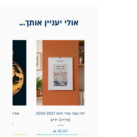
בכתובת מלכי ישראל 9, תל אביב. יש
להציג חשבונית / מייל אסמכתא בלבד.
אולי יעניין אותך...
לוח שנה שירי חיות 2026-2027
אודיסאה / ה
(תלייה) יידיש
מחיר
מחיר