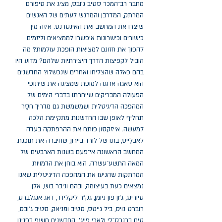
מחבר רב־המכר סטיב ג׳ובס, מציג את סיפורם 
המרתק, המדרבן והמרגש לעתים של האנשים 
שיצרו את המחשב ואת האינטרנט. איזה מין 
כישורים וכישרונות איפשרו לממציאים וליזמים 
להפוך את חזונם למציאות הופכת עולמות? מה 
הוביל לקפיצות הדרך היצירתיות שלהם? מדוע היו 
בהם כאלה שהצליחו ואחרים שנכשלו? החדשנים 
הוא סאגה ארוגה למופת שמציגה את שיתופי 
הפעולה המבריקים שייחרתו בדברי הימים של 
המהפכה הדיגיטלית ושמשמשת גם מדריך חסַר 
תחליף לאופן שבו החדשנות מתקיימת הלכה 
למעשה. אייזקסון פותח את ההרפתקה בעדה 
לאבלֵייס, בתו של לורד ביירון, שחיברה את תוכנת 
המחשב הראשונה אי־פעם בשנות הארבעים של 
המאה התשע־עשרה. הוא בוחן את הדמויות 
המרתקות שהניעו את המהפכה הדיגיטלית שאנו 
נמצאים כעת בעיצומה, ובהם וניבר בוש, אלן 
טיורינג, ג'ון פון ניומן, גק"ר ליקלידר, דאג אנגלברט, 
רוברט נויס, ביל גייטס, סטיב ווזניאק, סטיב ג'ובס, 
טים ברנרס־לי ולארי פייג'. החדשנים חושף בפנינו 