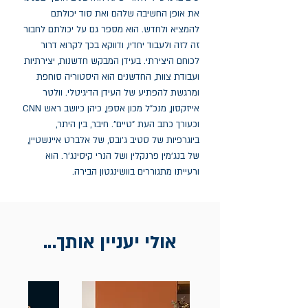
את אופן החשיבה שלהם ואת סוד יכולתם 
להמציא ולחדש. הוא מספר גם על יכולתם לחבור 
זה לזה ולעבוד יחדיו, ודווקא בכך לקרוא דרור 
לכוחם היצירתי. בעידן המבקש חדשנות, יצירתיות 
ועבודת צוות, החדשנים הוא היסטוריה סוחפת 
ומרגשת להפתיע של העידן הדיגיטלי. וולטר 
אייזקסון, מנכ"ל מכון אספּן, כיהן כיושב ראש CNN 
וכעורך כתב העת "טיים". חיבר, בין היתר, 
ביוגרפיות של סטיב ג'ובס, של אלברט איינשטיין, 
של בנג'מין פרנקלין ושל הנרי קיסינג'ר. הוא 
ורעייתו מתגוררים בוושינגטון הבירה.
אולי יעניין אותך...