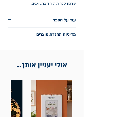
עורכת ספרותית, חיה בתל אביב.
עוד על הספר
הוצאה: כנרת זמורה דביר
מדיניות החזרת מוצרים
שנת הוצאה: אוגוסט 2025
עמודים: 128
החלפות יתאפשרו בתוך חודש מיום הקנייה
בכתובת מלכי ישראל 9, תל אביב. יש
להציג חשבונית / מייל אסמכתא בלבד.
אולי יעניין אותך...