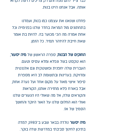
כבר צייר להם מפה והם רק צריכים לדעת לקרוא
אותה. אבל אנחנו היינו בנות.
פחדנו ושנאנו את עצמנו כמו בנות, ועמדנו
בתחתונים מול המראה בחדר שלנו בפנימייה וכל
אחת אמרה מה הכי מכוער בה. להיות בת אומר
שאת חייבת להיזהר תמיד. כל הזמן.
החוקים של הבנות
, ספרה הראשון של
מיה יסעור
,
הוא טקסט בשל ונפלא ומלא עסיס וטעם.
העברית שלה יחפנית ופושטקית וגם אלגנטית
ומדויקת. בעדינות ובתשומת לב היא מספרת
סיפור אישי מאוד על מקום אחד ועל נערה אחת,
אבל באורח פלא מחזירה אותנו, הקוראות
והקוראים שלה, אל מה שאולי היו הנעורים שלנו
ואולי הוא החלום שלנו על האור היוקד והחושך
הסמיך של אז.
מיה יסעור
נולדה בבאר שבע ב־1983, למדה
בתיכון לחינוך סביבתי במדרשת שדה בוקר.