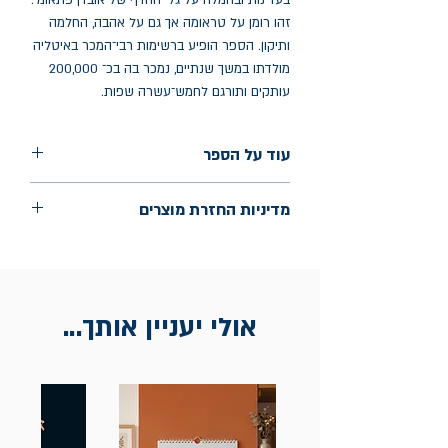
בעדינות ובחמלה על גלי ההדף של אובדן פתאומי.
זהו רומן על טראומה אך גם על אהבה, החלמה
ותיקון. הספר הופיע ברשימות רבי־המכר באיטליה
מולדתו במשך שנתיים, נמכר בה בכ־ 200,000
עותקים ותורגם לחמש־עשרה שפות.
עוד על הספר
הוצאה: כתר
מדיניות החזרת מוצרים
שנת הוצאה: נובמבר 2025
עמודים: 359
החלפות יתאפשרו בתוך חודש מיום הקנייה
בכתובת מלכי ישראל 9, תל אביב. יש
להציג חשבונית / מייל אסמכתא בלבד.
אולי יעניין אותך...