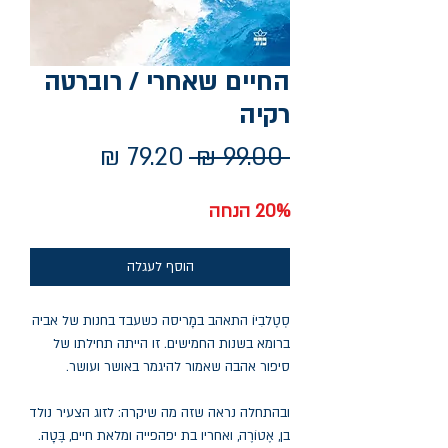
החיים שאחרי / רוברטה
רקיה
מחיר
מחיר
 ‏99.00 ‏₪ 
רגיל
מבצע
20% הנחה
הוסף לעגלה
סְטֶלבִיוֹ התאהב במָריסה כשעבד בחנות של אביה
ברומא בשנות החמישים. זו הייתה תחילתו של
סיפור אהבה שאמור להיגמר באושר ועושר.
ובהתחלה נראה שזה מה שיקרה: לזוג הצעיר נולד
בן, אֶטוֹרֶה, ואחריו בת יפהפייה ומלאת חיים, בֶּטָה.