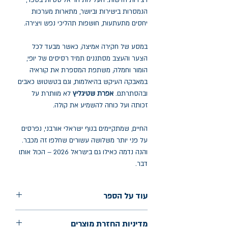
ויצירות חדשות. העלילות הריאליסטיות בספר,
הנמסרות בישירות וביושר, מתארות מערכות
יחסים מתעתעות, חושפות תהליכי נפש ויצירה.
במסע של חקירה אמיצה, כאשר מבעד לכל
הצער והעצב מסתננים תמיד רסיסים של יופי,
הומור וחמלה, משתפת המספרת את קוראיה
במאבקה העיקש בהיאלמות, וגם בטשטוש כאבים
ובהסתרתם.
אפרת שטיגליץ
לא מוותרת על
זכותה ועל כוחה להשמיע את קולה.
החיים, שמתקיימים בנוף ישראלי אורבני, נפרסים
על פני יותר משלושה עשורים שחלפו זה מכבר.
והנה נדמה כאילו גם בישראל 2026 – הכול אותו
דבר.
עוד על הספר
הוצאה: שתים
מדיניות החזרת מוצרים
שנת הוצאה: יוני 2026