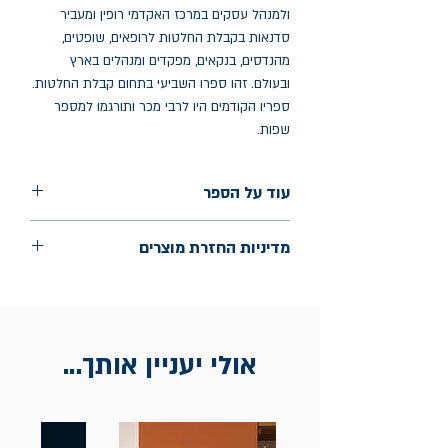
ולמנהל עסקים במרכז האקדמי רופין ומעביר
סדנאות בקבלת החלטות לרופאים, שופטים,
מהנדסים, בנקאים, מפקדים ומנהלים בארץ
ובעולם. זהו ספרו השביעי בתחום קבלת החלטות.
ספריו הקודמים היו לרבי מכר ותורגמו למספר
שפות.
עוד על הספר
הוצאה: מטר
מדיניות החזרת מוצרים
שנת הוצאה: מרץ 2024
החלפות יתאפשרו בתוך חודש מיום הקנייה
בכתובת מלכי ישראל 9, תל אביב. יש
להציג חשבונית / מייל אסמכתא בלבד.
אולי יעניין אותך...