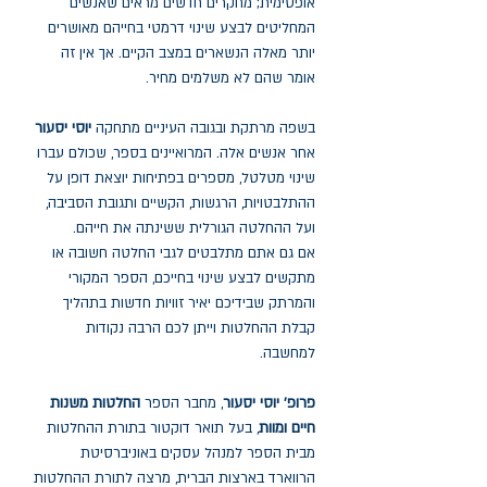
אופטימית; מחקרים חדשים מראים שאנשים
המחליטים לבצע שינוי דרמטי בחייהם מאושרים
יותר מאלה הנשארים במצב הקיים. אך אין זה
אומר שהם לא משלמים מחיר.
בשפה מרתקת ובגובה העיניים מתחקה
יוסי יסעור
אחר אנשים אלה. המרואיינים בספר, שכולם עברו
שינוי מטלטל, מספרים בפתיחות יוצאת דופן על
ההתלבטויות, הרגשות, הקשיים ותגובת הסביבה,
ועל ההחלטה הגורלית ששינתה את חייהם.
אם גם אתם מתלבטים לגבי החלטה חשובה או
מתקשים לבצע שינוי בחייכם, הספר המקורי
והמרתק שבידיכם יאיר זוויות חדשות בתהליך
קבלת ההחלטות וייתן לכם הרבה נקודות
למחשבה.
פרופ' יוסי יסעור
, מחבר הספר
החלטות משנות
חיים ומוות
, בעל תואר דוקטור בתורת ההחלטות
מבית הספר למנהל עסקים באוניברסיטת
הרווארד בארצות הברית, מרצה לתורת ההחלטות