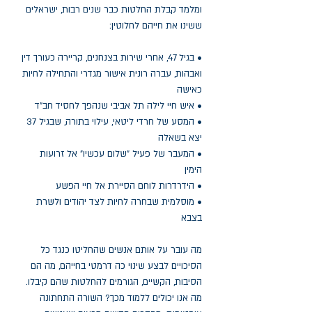
ומלמד קבלת החלטות כבר שנים רבות, ישראלים
ששינו את חייהם לחלוטין:
• בגיל 47, אחרי שירות בצנחנים, קריירה כעורך דין
ואבהות, עברה רונית אישור מגדרי והתחילה לחיות
כאישה
• איש חיי לילה תל אביבי שנהפך לחסיד חב"ד
• המסע של חרדי ליטאי, עילוי בתורה, שבגיל 37
יצא בשאלה
• המעבר של פעיל "שלום עכשיו" אל זרועות
הימין
• הידרדרות לוחם הסיירת אל חיי הפשע
• מוסלמית שבחרה לחיות לצד יהודים ולשרת
בצבא
מה עובר על אותם אנשים שהחליטו כנגד כל
הסיכויים לבצע שינוי כה דרמטי בחייהם, מה הם
הסיבות, הקשיים, הגורמים להחלטות שהם קיבלו.
מה אנו יכולים ללמוד מכך? השורה התחתונה