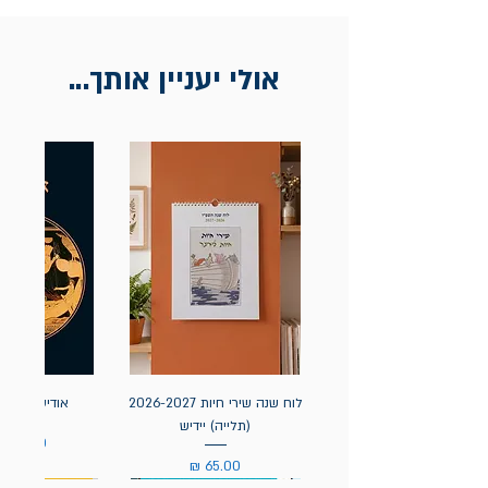
בכתובת מלכי ישראל 9, תל אביב. יש
להציג חשבונית / מייל אסמכתא בלבד.
אולי יעניין אותך...
לוח שנה שירי חיות 2026-2027
אודיסאה / ה
(תלייה) יידיש
מחיר
מחיר