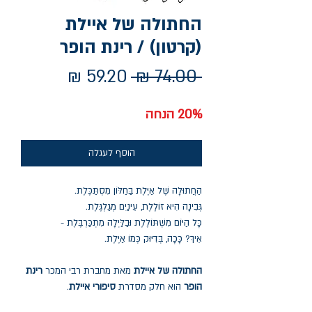
החתולה של איילת
(קרטון) / רינת הופר
מחיר
מחיר
 ‏74.00 ‏₪ 
רגיל
מבצע
20% הנחה
הוסף לעגלה
הַחֲתוּלָה שֶׁל אַיֶּלֶת בַּחַלּוֹן מִסְתַּכֶּלֶת.
גְּבִינָה הִיא זוֹלֶלֶת, עֵינַיִם מְגַלְגֶּלֶת.
כָּל הַיּוֹם מִשְׁתּוֹלֶלֶת וּבַלַּיְלָה מִתְכַּרְבֶּלֶת -
אֵיךְ? כָּכָה, בְּדִיּוּק כְּמוֹ אַיֶּלֶת.
החתולה של איילת
מאת מחברת רבי המכר
רינת
הופר
הוא חלק מסדרת
סיפורי איילת
.