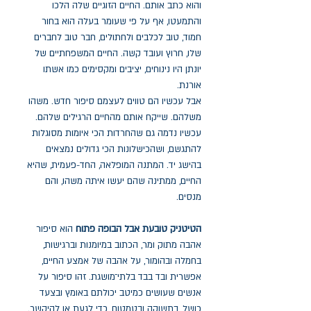
והוא כתב אותם. החיים הזוגיים שלה הלכו
והתמעטו, אף על פי שעומר בעלה הוא בחור
חמוד, טוב לכלבים ולחתולים, חבר טוב לחברים
שלו, חרוץ ועובד קשה. החיים המשפחתיים של
יונתן היו נינוחים, יציבים ומקסימים כמו אשתו
אורנת.
אבל עכשיו הם טווים לעצמם סיפור חדש. משהו
משלהם. שייקח אותם מהחיים הרגילים שלהם.
עכשיו נדמה גם שהחרדות הכי איומות מסוגלות
להתגשם, ושהכישלונות הכי גדולים נמצאים
בהישג יד. המתנה המופלאה, החד-פעמית, שהיא
החיים, ממתינה שהם יעשו איתה משהו, והם
מנסים.
הטיטניק טובעת אבל הבופה פתוח
הוא סיפור
אהבה מתוק ומר, הכתוב במיומנות וברגישות,
בחמלה ובהומור, על אהבה של אמצע החיים,
אפשרית ובד בבד בלתי־מושגת. זהו סיפור על
אנשים שעושים כמיטב יכולתם באומץ ובצעד
כושל, בתשוקה ובטמטום, כדי לגעת או להיקשר.