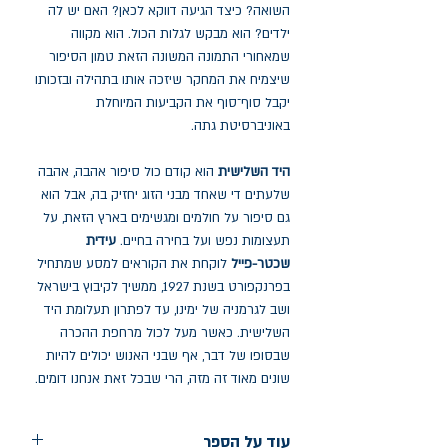
השואה? כיצד הגיעה דווקא לכאן? האם יש לה
ילדים? הוא מבקש לגלות הכול. הוא מקווה
שמאחורי התמונה המשונה הזאת טמון הסיפור
שיצמיח את המחקר שיזכה אותו בתהילה ובזכותו
יקבל סוף־סוף את הקביעות המיוחלת
באוניברסיטת גתה.
היד השלישית
הוא קודם כול סיפור אהבה, אהבה
שלעתים די שאחד מבני הזוג יחזיק בה, אבל הוא
גם סיפור על חולמים ומגשימים בארץ הזאת, על
תעצומות נפש ועל בחירה בחיים.
עידית
שכטר-פייל
לוקחת את הקוראים למסע שמתחיל
בפרנקפורט בשנת 1927, ממשיך לקיבוץ בישראל
ושב לגרמניה של ימינו, עד לפתרון תעלומת היד
השלישית. כאשר מעל לכול מרחפת ההכרה
שבסופו של דבר, אף שבני האנוש יכולים להיות
שונים מאוד זה מזה, הרי שבכל זאת אנחנו דומים.
עוד על הספר