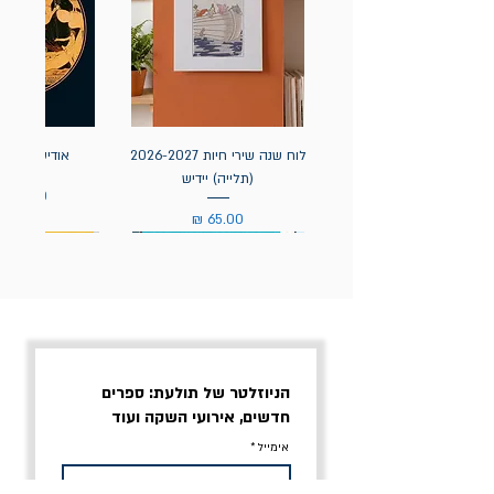
לוח שנה שירי חיות 2026-2027
אודיסאה / ה
(תלייה) יידיש
מחיר
מחיר
הניוזלטר של תולעת: ספרים
חדשים, אירועי השקה ועוד
אימייל