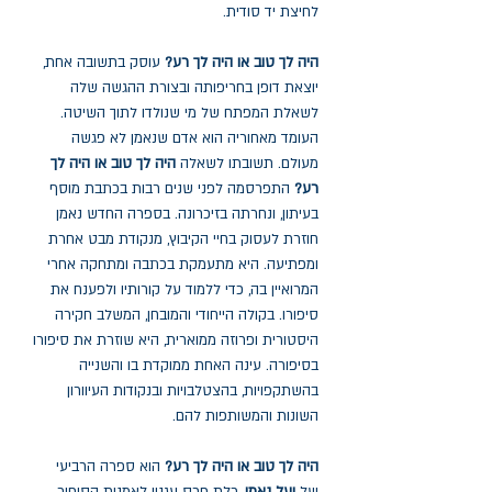
לחיצת יד סודית.
היה לך טוב או היה לך רע?
עוסק בתשובה אחת,
יוצאת דופן בחריפותה ובצורת ההגשה שלה
לשאלת המפתח של מי שנולדו לתוך השיטה.
העומד מאחוריה הוא אדם שנאמן לא פגשה
מעולם. תשובתו לשאלה
היה לך טוב או היה לך
רע?
התפרסמה לפני שנים רבות בכתבת מוסף
בעיתון, ונחרתה בזיכרונה. בספרה החדש נאמן
חוזרת לעסוק בחיי הקיבוץ, מנקודת מבט אחרת
ומפתיעה. היא מתעמקת בכתבה ומתחקה אחרי
המרואיין בה, כדי ללמוד על קורותיו ולפענח את
סיפורו. בקולה הייחודי והמובחן, המשלב חקירה
היסטורית ופרוזה ממוארית, היא שוזרת את סיפורו
בסיפורה. עינה האחת ממוקדת בו והשנייה
בהשתקפויות, בהצטלבויות ובנקודות העיוורון
השונות והמשותפות להם.
היה לך טוב או היה לך רע?
הוא ספרה הרביעי