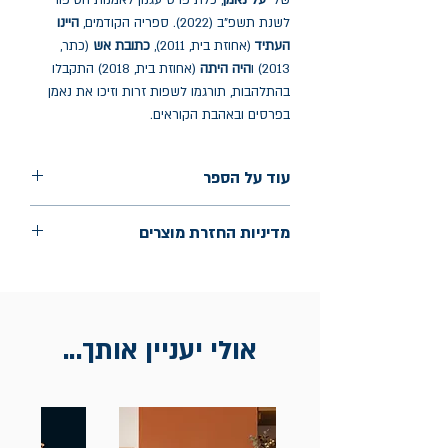
של
יעל נאמן
, כלת פרס עגנון לאמנות הסיפור
לשנת תשפ"ב (2022). ספריה הקודמים,
היינו
העתיד
(אחוזת בית, 2011),
כתובת אש
(כתר,
2013) ו
היה היתה
(אחוזת בית, 2018) התקבלו
בהתלהבות, תורגמו לשפות זרות וזיכו את נאמן
בפרסים ובאהבת הקוראים.
עוד על הספר
הוצאה: אחוזת בית
מדיניות החזרת מוצרים
שנת הוצאה: ספטמבר 2024
עמודים: 95
החלפות יתאפשרו בתוך חודש מיום הקנייה
בכתובת מלכי ישראל 9, תל אביב. יש להציג
חשבונית / מייל אסמכתא בלבד.
אולי יעניין אותך...