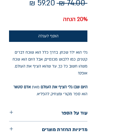
מחיר
מחיר
 ‏74.00 ‏₪ 
רגיל
מבצע
20% הנחה
הוסף לעגלה
גלי הוא ילד שכחן. בדרך כלל הוא שוכח דברים
קטנים, כמו ללבוש מכנסיים, אבל היום הוא שכח
משהו חשוב כל כך, עד שהוא הציף את העולם.
אופס!
היום שבו גלי הציף את העולם
מאת
אדם סטוור
הוא ספר מקורי ומצחיק להפליא.
עוד על הספר
הוצאה: אגם
מדיניות החזרת מוצרים
שנת הוצאה: ינואר 2025