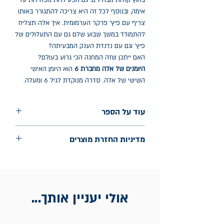
בחוץ קולות מבהילים. גם הפעילויות מפחידות עד
אימה, ובנוסף לכל זה היא צריכה להתגורר באותו
צריף עם פיץ' פרקר הערמומית. איך אלה תצליח
להתמודד במשך שבוע שלם גם עם התעלולים של
פיץ' וגם עם נדנדת הענק המבעיתה?
האם ייתכן שזה המחנה הכי גרוע בעולם?
היומנים של אלה מחברת 6
הוא היומן האישי
השישי של אלה. סדרה מנוקדת לגיל 6 ומעלה.
עוד על הספר
הוצאה: כנפיים
מדיניות החזרת מוצרים
שנת הוצאה: ספטמבר 2024
עמודים: 144
החלפות יתאפשרו בתוך חודש מיום הקנייה
בכתובת מלכי ישראל 9, תל אביב. יש
להציג חשבונית / מייל אסמכתא בלבד.
אולי יעניין אותך...