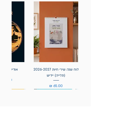
לוח שנה שירי חיות 2026-2027
אודיסאה / ה
(תלייה) יידיש
מחיר
מחיר