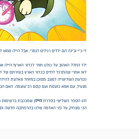
די-ג'יי וג'ינה הם ילדים רגילים לגמרי, אבל היילו ממש ל
ילד החלל האהוב על כולנו חוזר לכדור הארץ! היילו או
לא! אחרי שהתרגל לחיים בכדור הארץ בעזרתם של די־ג'
נקלעת השלישייה למצב מסוכן במיוחד ונאלצת להילח
מגעיל, עם אמא כועסת ועם קסם רב־עוצמה. האם הם 
זהו הספר השלישי בסדרת
היילו
, שמככבת ברשימות רבי
הכי מצחיק על פני האדמה שלנו בהרפתקה חדשה וסו