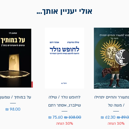
אולי יעניין אותך...
תעורר והחיים יתחילו
לחופש נולד / שילה
על במותיך / שמעון 
/ משה טל
שיינברג, אסתר רתם
מחיר
יר רגיל
מחיר מבצע
מחיר רגיל
מחיר מבצע
30% הנחה
30% הנחה