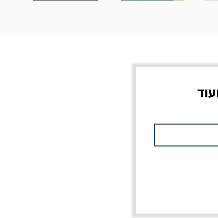
עוד
צוב?
יוליסס / ג'ימס ג'ויס
מלכוד 23 או כל שם
פרץ
מחורבן אחר / ורסנו
מחיר
מחיר רגיל
מחיר מבצע
20% הנחה