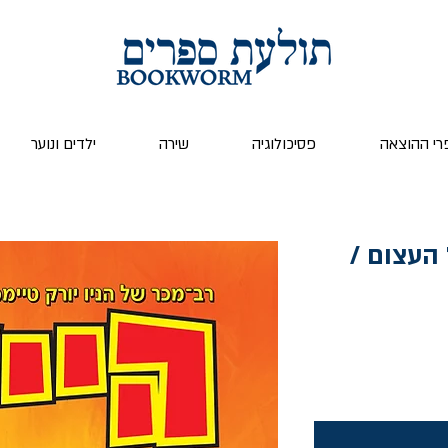
רי ההוצאה
פסיכולוגיה
שירה
ילדים ונוער
דול העצום /
ר
צע