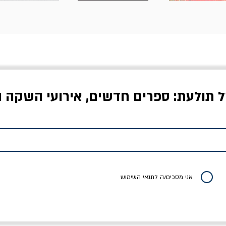
ל תולעת: ספרים חדשים, אירועי השקה ו
לדי המחר / ברטולט
שישה אויבים של חירות /
איך בעצם מלמדים עי
ברכט
ישעיה ברלין
/ עריכה: מירב שמי 
יר רגיל
מחיר מבצע
מחיר
מחיר
20% הנחה
אני מסכים/ה לתנאי השימוש