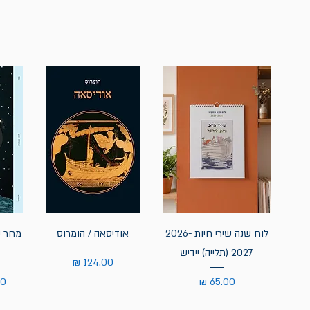
לוח שנה שירי חיות 2026-
אודיסאה / הומרוס
מחר נ
2027 (תלייה) יידיש
מחיר
מחיר
מח