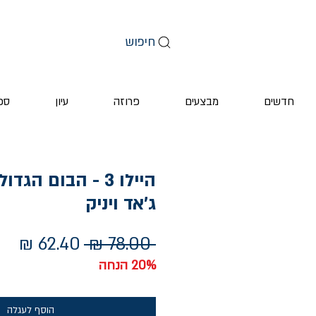
חיפוש
חדשים
מבצעים
פרוזה
עיון
ספ
היילו 3 - הבום הג
ג'אד ויניק
מחיר
מחי
 ‏78.00 ‏₪ 
רגיל
מב
20% הנחה
הוסף לעגלה