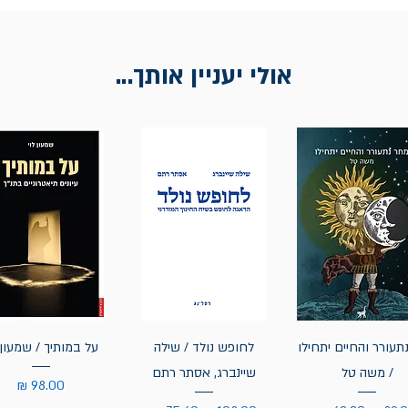
אולי יעניין אותך...
תעורר והחיים יתחילו
לחופש נולד / שילה
על במותיך / שמעון 
/ משה טל
שיינברג, אסתר רתם
מחיר