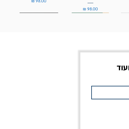
מחיר
מחיר
עוד
צוב?
יוליסס / ג'ימס ג'ויס
מלכוד 23 או כל שם
פרץ
מחורבן אחר / ורסנו
מחיר
מחיר רגיל
מחיר מבצע
20% הנחה