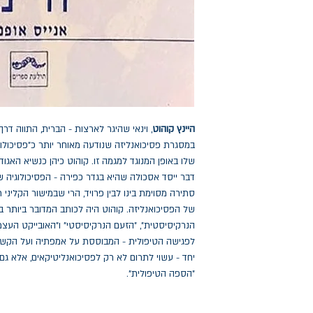
היינץ קוהוט
, וינאי שהיגר לארצות - הברית, התווה דרך
במסגרת פסיכואנליזה שנודעה מאוחר יותר כ"פסיכולוג
שלו באופן המנוגד למגמה זו. קוהוט כיהן כנשיא האגו
דבר ייסד אסכולה שהיא בגדר כפירה - הפסיכולוגיה 
סתירה מסוימת בינו לבין פרויד, הרי שבמישור הקליני
של הפסיכואנליזה. קוהוט היה לכותב המדובר ביותר 
הנרקיסיסטית", "הזעם הנרקיסיסטי" ו"האובייקט העצמי
לפגישה הטיפולית - המבוססת על אמפתיה ועל הקשב
יחד - עשוי לתרום לא רק לפסיכואנליטיקאים, אלא ג
"הספה הטיפולית".