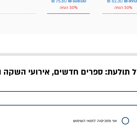
יר רגיל
מחיר מבצע
מחיר רגיל
מחיר מבצע
30% הנחה
30% הנחה
ל תולעת: ספרים חדשים, אירועי השקה ו
לדי המחר / ברטולט
שישה אויבים של חירות /
איך בעצם מלמדים עי
ברכט
ישעיה ברלין
/ עריכה: מירב שמי 
יר רגיל
מחיר מבצע
מחיר
מחיר
20% הנחה
אני מסכים/ה לתנאי השימוש