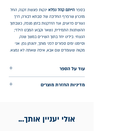
בספר
הייתם קהל נפלא
ינקות פוגשת זקנה, החל
מזכרון שרפרף החליבה של סבתא דבורה, דרך
נעורים פרועים, ועד הזדקנות בזמן מגפה, כשבתוך
ההשתנות התמידית, נשאר וקבוע המבט הילדי,
הנצחי. בילינו יחד בתוך השירים במשך שנה,
וסיימנו ימים ספורים לפני מותך, יהונתן גפן. אני
מקווה שעומדים שם אבא, איפה שאתה לא נמצא.
עוד על הספר
הוצאה: כנרת זמורה דביר
מדיניות החזרת מוצרים
שנת הוצאה: מאי 2023
עמודים: 80
החלפות יתאפשרו בתוך חודש מיום הקנייה
בכתובת מלכי ישראל 9, תל אביב. יש
להציג חשבונית / מייל אסמכתא בלבד.
אולי יעניין אותך...