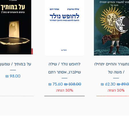
תעורר והחיים יתחילו
לחופש נולד / שילה
על במותיך / שמעון 
/ משה טל
שיינברג, אסתר רתם
מחיר
יר רגיל
מחיר מבצע
מחיר רגיל
מחיר מבצע
30% הנחה
30% הנחה