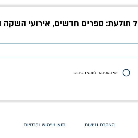
ל תולעת: ספרים חדשים, אירועי השקה ו
לדי המחר / ברטולט
שישה אויבים של חירות /
איך בעצם מלמדים עי
ברכט
ישעיה ברלין
/ עריכה: מירב שמי 
יר רגיל
מחיר מבצע
מחיר
מחיר
20% הנחה
אני מסכים/ה לתנאי השימוש
הצהרת נגישות
תנאי שימוש ופרטיות