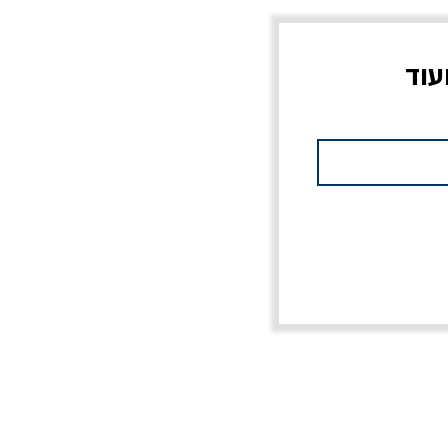
עוד
צוב?
יוליסס / ג'ימס ג'ויס
מלכוד 23 או כל שם
פרץ
מחורבן אחר / ורסנו
מחיר
מחיר רגיל
מחיר מבצע
20% הנחה