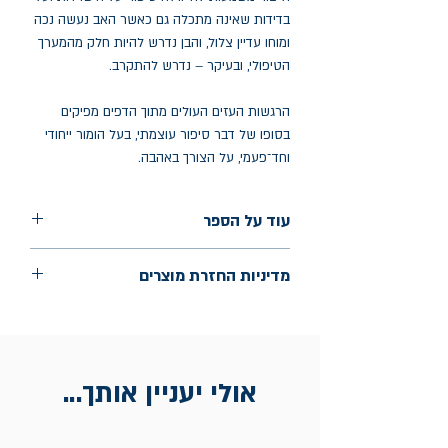
בדידות שאינה מתכלה גם כאשר האב נעשה נכה
ומוחו עדיין צלול, והבן נדרש להיות חלק מהמערך
הטיפולי, ובעיקר – נדרש להתקרב.
הרגשות העזים העולים מתוך הדפים מפיקים
בסופו של דבר סיפור עוצמתי, בעל הומור ייחודי
וחד־פעמי, על הצורך באהבה.
עוד על הספר
הוצאה: ידיעות ספרים
מדיניות החזרת מוצרים
שנת הוצאה: נובמבר 2024
עמודים: 248
החלפות יתאפשרו בתוך חודש מיום הקנייה
בכתובת מלכי ישראל 9, תל אביב. יש
להציג חשבונית / מייל אסמכתא בלבד.
אולי יעניין אותך...