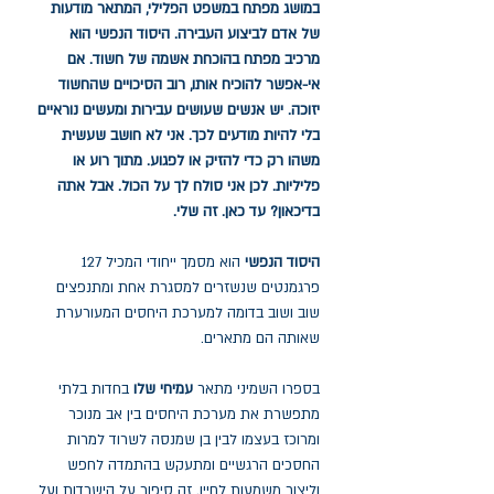
במושג מפתח במשפט הפלילי, המתאר מודעות
של אדם לביצוע העבירה. היסוד הנפשי הוא
מרכיב מפתח בהוכחת אשמה של חשוד. אם
אי-אפשר להוכיח אותו, רוב הסיכויים שהחשוד
יזוכה. יש אנשים שעושים עבירות ומעשים נוראיים
בלי להיות מודעים לכך. אני לא חושב שעשית
משהו רק כדי להזיק או לפגוע. מתוך רוע או
פליליות. לכן אני סולח לך על הכול. אבל אתה
בדיכאון? עד כאן. זה שלי.
היסוד הנפשי
הוא מסמך ייחודי המכיל 127
פרגמנטים שנשזרים למסגרת אחת ומתנפצים
שוב ושוב בדומה למערכת היחסים המעורערת
שאותה הם מתארים.
בספרו השמיני מתאר
עמיחי שלו
בחדות בלתי
מתפשרת את מערכת היחסים בין אב מנוכר
ומרוכז בעצמו לבין בן שמנסה לשרוד למרות
החסכים הרגשיים ומתעקש בהתמדה לחפש
וליצור משמעות לחייו. זה סיפור על הישרדות ועל