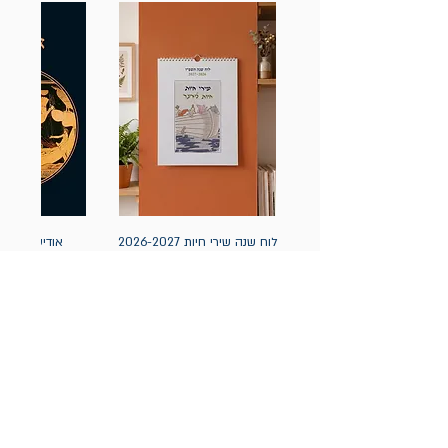
לוח שנה שירי חיות 2026-2027
אודיסאה / ה
(תלייה) יידיש
מחיר
מחיר