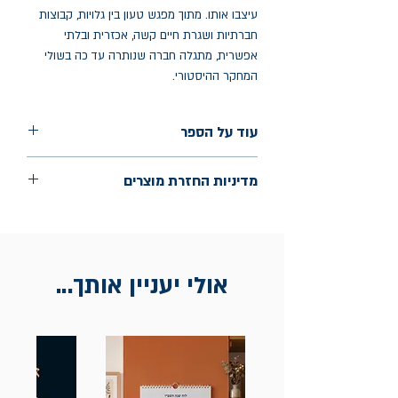
עיצבו אותו. מתוך מפגש טעון בין גלויות, קבוצות
חברתיות ושגרת חיים קשה, אכזרית ובלתי
אפשרית, מתגלה חברה שנותרה עד כה בשולי
המחקר ההיסטורי.
עוד על הספר
הוצאה: מאגנס
מדיניות החזרת מוצרים
שנת הוצאה: 2025
החלפות יתאפשרו בתוך חודש מיום הקנייה
בכתובת מלכי ישראל 9, תל אביב. יש
להציג חשבונית / מייל אסמכתא בלבד.
אולי יעניין אותך...