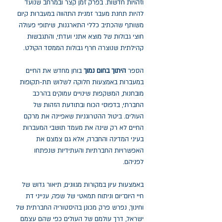
וזהויות חדשות. בפרק זמן קצר ובמרחב שנועד
להיות תחנת מעבר זמנית התהווה במעברות קיום
משותף שהכתיב כללי התארגנות, שיתופי פעולה
חוצי גבולות של מוצא אתני ועדתי, והתגבשות
קהילתית שנוצרה חרף גבולות הממסד הקולט.
הספר
היתוך בחום נמוך
בוחן מחדש את החיים
במעברות באמצעות חלוקה לשלוש תת-תקופות
מובחנות, המשקפות שינויים עמוקים בהרכב
החברתי, בדפוסי הכוח ובתודעת הזהות של
העולים. ביטול ההטרוגניות שאפיינה את מרקם
החיים לא רק שינה את מעמד תושבי המעברות
בעיני המדינה והחברה, אלא גם צמצם את
האפשרויות החברתיות והעתידיות שנפתחו
לפניהם.
באמצעות עיון במקורות מגוונים, תיאור גדוש של
חיי היום־יום וניתוח תמאטי של שפה, ענייני דת
וחינוך, נפרש פרק מכונן בהיסטוריה החברתית של
ישראל, דרך עולמם של העולים כפי שהם עצמם