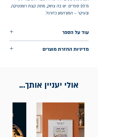
מ־20 ספרים. יש בה צחוק, מתח, קצת רומנטיקה,
ובעיקר – המון־המון כדורגל.
עוד על הספר
הוצאה: עם עובד
מדיניות החזרת מוצרים
שנת הוצאה: מאי 2024
עמודים: 296
החלפות יתאפשרו בתוך חודש מיום הקנייה
בכתובת מלכי ישראל 9, תל אביב. יש
להציג חשבונית / מייל אסמכתא בלבד.
אולי יעניין אותך...