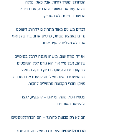
הכדורגל ימשיך לחיות. אבל פאקו מגלה
שלהטעות את השוער ולהבקיע את הפנדל
החשוב בחייו זה לא מספיק.
דברים משונים מאוד מתחילים לקרות: השופט
נרדם באמצע משחק, כרטיס אדום ביד שלו, ואף
אחד לא מצליח להעיר אותו.
ואז זה קורה שוב. מישהו מנסה לחבל בסיכויים
שלהם, אבל מי? איך הוא גורם לכל השופטים
לשקוע בשינה עמוקה בדיוק בדקה ה־90?
כשהמשטרה אינה מצליחה לפענח את המקרה
פאקו וחברי הקבוצה מתחילים לחקור.
עכשיו הכול מוטל עליהם – להבקיע, לנצח
ולהישאר מאוחדים.
הם לא רק קבוצת כדורגל – הם הכדורגלניסטים!
הכדורגלניסטים
היא סדרה מצליחה, ובה יותר