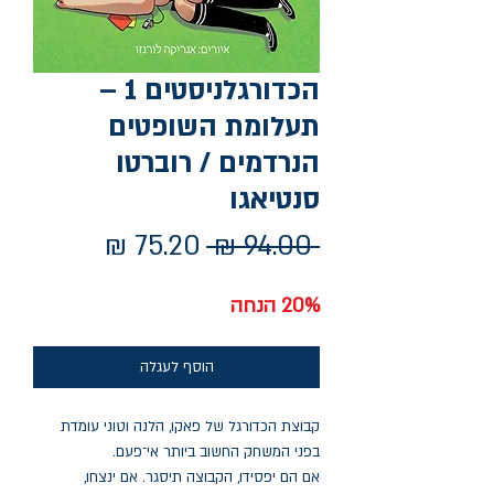
הכדורגלניסטים 1 –
תעלומת השופטים
הנרדמים / רוברטו
סנטיאגו
מחיר
מחיר
 ‏94.00 ‏₪ 
רגיל
מבצע
20% הנחה
הוסף לעגלה
קבוצת הכדורגל של פאקו, הלנה וטוני עומדת
בפני המשחק החשוב ביותר אי־פעם.
אם הם יפסידו, הקבוצה תיסגר. אם ינצחו,