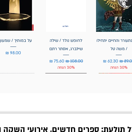
תעורר והחיים יתחילו
לחופש נולד / שילה
על במותיך / שמעון 
/ משה טל
שיינברג, אסתר רתם
מחיר
יר רגיל
מחיר מבצע
מחיר רגיל
מחיר מבצע
30% הנחה
30% הנחה
ל תולעת: ספרים חדשים, אירועי השקה ו