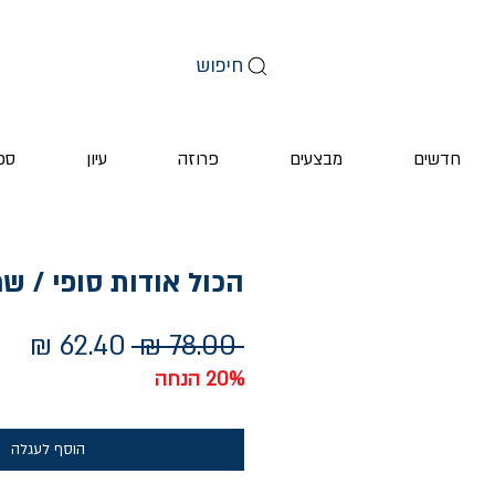
חיפוש
חדשים
מבצעים
פרוזה
עיון
ספ
הכול אודות סופי / שר
מחיר
מחי
 ‏78.00 ‏₪ 
רגיל
מב
20% הנחה
הוסף לעגלה