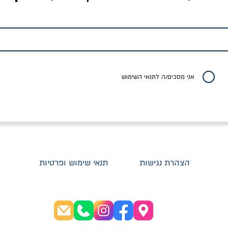
לדי המחר / ברטולט
שישה אויבים של חירות /
איך בעצם מלמדים עי
ברכט
ישעיה ברלין
/ עריכה: מירב שמי 
יר רגיל
מחיר מבצע
מחיר
מחיר
20% הנחה
אני מסכים/ה לתנאי השימוש
הצהרת נגישות
תנאי שימוש ופרטיות