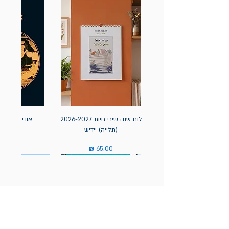
לוח שנה שירי חיות 2026-2027
אודיסאה / ה
(תלייה) יידיש
מחיר
מחיר