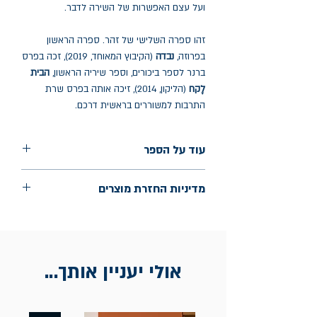
ועל עצם האפשרות של השירה לדבר.
זהו ספרה השלישי של זהר. ספרה הראשון
בפרוזה,
נבדה
(הקיבוץ המאוחד, 2019), זכה בפרס
ברנר לספר ביכורים, וספר שיריה הראשון,
הבית
לָקח
(הליקון, 2014), זיכה אותה בפרס שרת
התרבות למשוררים בראשית דרכם.
עוד על הספר
הוצאה: הקיבוץ המאוחד
מדיניות החזרת מוצרים
שנת הוצאה: מאי 2024
עמודים: 79
החלפות יתאפשרו בתוך חודש מיום הקנייה
בכתובת מלכי ישראל 9, תל אביב. יש להציג
חשבונית / מייל אסמכתא בלבד.
אולי יעניין אותך...