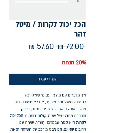
הכל יכול לקרות / מיטל
זהר
מחיר
מחיר
 ‏72.00 ‏₪ 
רגיל
מבצע
20% הנחה
הוסף לעגלה
איך מדברים עם מה או עם מי שאינו יכול
להשיב?
מיטל זהר
מציעה, אם לא תשובה של
ממש, מענה פואטי של ספק ותקווה, פירוק
והרכבה מחדש של שפה, קולות דוממים.
הכל יכול
לקרות
הוא ספר שבמרכזו הֶעָדר, שיחה עם
אהובים שאינם, וגם מבט מורכב על השיחה הזאת