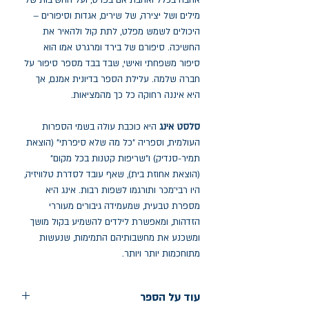
אהבה בכלל ואהבת אם בפרט, ועל החשיבות של
מילים ושל יצירה, של שירים, אגדות וסיפורים –
היכולים לשמש מפלט, לתת קול ולהאיר את
החשיכה. סיפורם של בירד ומרגרט אמו הוא
סיפור משפחתי ואישי, שבד בבד מספר סיפור על
חברה שלמה. עלילת הספר בדיונית אמנם, אך
היא איננה רחוקה כל כך מהמציאות.
סלסט אינג
היא כוכבת עולה בשמי הספרות
העולמית, וספריה "כל מה שלא סיפרתי" (הוצאת
תמיר-סנדיק) ו"שריפות קטנות בכל מקום"
(הוצאת אחוזת בית), שאף עובד לסדרת טלוויזיה,
היו רבי־מכר ותורגמו לשפות רבות. אינג היא
מספרת טבעית, שמעמידה גיבורים מעוררי
הזדהות, ומאפשרת לילדים להשמיע בקול מושך
ומשכנע את מחשבותיהם התמימות, שנעשות
מתוחכמות יותר ויותר.
עוד על הספר