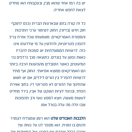
יש בה רמז אחד שהוא מבין, ובעקבותיו הוא מחליט
לצאת לחפש אחריה.
כל זה קורה בזמן שבארצות הברית נכנס לתוקף
חוק חדש (בדיוני), החוק לשימור ערכי התרבות
והמסורת האמריקאיים. משמעותו שכל אזרח צריך
להפגין פטריוטיות, ולהלשין על מי שלדעתו אינו
כזה. לרשויות הממשלתיות יש סמכות להכריז
כאוות נפשן על בוגדים. כתוצאה מכך נרדפים בני
המיעוטים, כאשר הסובלים מהגזענות הרבה ביותר
הם האמריקאים ממוצא אסיאתי. החוק אף מתיר
לרשויות להפריד בין הורים לילדים, אם יש חשש
שהחינוך של ההורים לא פטריוטי דיו. בתוך אווירת
הפחד, ובניגוד לציות השקט של אביו, בירד מחליט
לעשות מעשה, ויוצא למסע נועז ורב תהפוכות
שבו יגלה מה עלה בגורל אמו.
הלבבות האבודים שלנו
הוא רומן שמצליח לצמרר
ולנחם בו זמנית. הוא מספר לנו על כוחה של