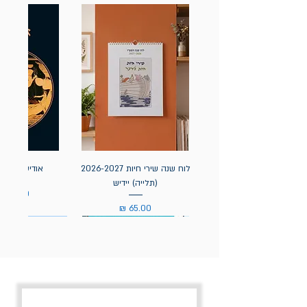
לוח שנה שירי חיות 2026-2027
אודיסאה / ה
(תלייה) יידיש
מחיר
מחיר