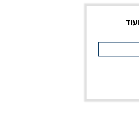
עוד
צוב?
יוליסס / ג'ימס ג'ויס
מלכוד 23 או כל שם
פרץ
מחורבן אחר / ורסנו
מחיר
מחיר רגיל
מחיר מבצע
20% הנחה