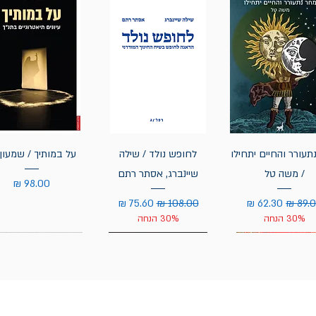
תעורר והחיים יתחילו
לחופש נולד / שילה
על במותיך / שמעון 
/ משה טל
שיינברג, אסתר רתם
מחיר
יר רגיל
מחיר מבצע
מחיר רגיל
מחיר מבצע
30% הנחה
30% הנחה