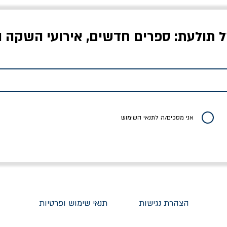
ל תולעת: ספרים חדשים, אירועי השקה ו
לדי המחר / ברטולט
שישה אויבים של חירות /
איך בעצם מלמדים עי
ברכט
ישעיה ברלין
/ עריכה: מירב שמי 
יר רגיל
מחיר מבצע
מחיר
מחיר
20% הנחה
אני מסכים/ה לתנאי השימוש
הצהרת נגישות
תנאי שימוש ופרטיות