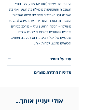
היחסים עם אשתי (שתחיה) ענבל, על בנותיי
השובבות והמקסימות מיכאלה בת השש ואמי בת
הארבע ועל האתגרים שמביאה איתה האבהות
המאוחרת. הספר "המדריך השלם לאבא (כמעט)
מושלם" – הספר הראשון שלי – מורכב מטורים
נבחרים שעוסקים בהורות וכולל גם איורים
מופלאים של יובל רוביצ'ק. הוא לפעמים מצחיק
ולפעמים מרגש. לפחות אותי.
עוד על הספר
שנת הוצאה: 2025
מדיניות החזרת מוצרים
החלפות יתאפשרו בתוך חודש מיום הקנייה
בכתובת מלכי ישראל 9, תל אביב. יש
להציג חשבונית / מייל אסמכתא בלבד.
אולי יעניין אותך...