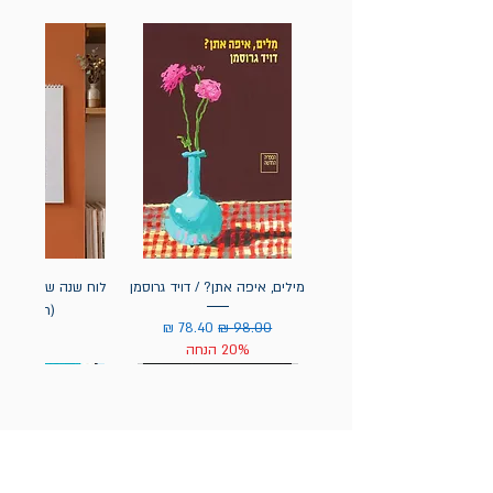
מילים, איפה אתן? / דויד גרוסמן
(תלייה) יי
מחיר רגיל
מחיר מבצע
20% הנחה
מחיר