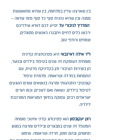
בין שארצנו עדיין במלחמה, בין שהיא מתאוששת
ממנה ובין שהיא נהנית סוף כל סוף מימי שלווה –
המדריך לגיבורי על
יסייע לכם לוודא שילדיכם
ירכשו כלים לחיים ויתבגרו כאנשים מסוגלים,
שמחים ורודפי טוב.
ד"ר אילה דאי־גבאי
היא פסיכולוגית קלינית
מומחית העוסקת זה שנים בטיפול בילדים ובנוער,
הן בשירות הציבורי והן בקליניקה פרטית, עם
התמחות בחרדה וטראומה. מלמדת טיפול
קוגנטיבי התנהגותי ומרצה בנושאים שונים הנוגעים
לטיפול בילדים. נשואה ואם לשניים, וכמו הורים
ישראלים רבים, עסוקה בתיווך המציאות המורכבת
לילדיה.
רונן יעקובסון
הוא פסיכולוג קליני וחינוכי מומחה
המטפל זה שנים במבוגרים ובילדים ומרצה במגוון
תחומים, ובהם חוסן, חרדה וטראומה. שימש