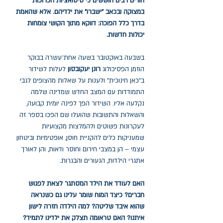
הורים רבים חוששים כי סיטואציות הכרוכות
במצוקה ובכאב "ישברו" את ילדיהם. אלא שהאמת
בדרך כלל הפוכה: דווקא מתוך הקושי צומחות
יכולות חדשות.
בשבעה באוקטובר בשעה אחת־עשרה בבוקר
הוזמן הפסיכולוג
רונן יעקובסון
לעלות לשידור
ב"כאן חינוכית" ולענות על שאלות מהצופים לגבי
התמודדות עם המצב החדש שמדינה שלמה
נקלעה אליו. השידור הפך לפינה יומית קבועה,
והשאלות והתשובות שהועלו שם הפכו בספר זה
לעקרונות פשוטים ולהמלצות מקצועיות
שמעניקות כלים להקניית חוסן, אופטימיות וביטחון
עצמי – הן במצבי חירום וחוסר ודאות, והן לאורך
אתגרי הילדות, הנעורים והבגרות.
האם לעודד את הילד המסתגר לצאת לפגוש
חברים?
כיצד המוח שומר עלינו גם כשנראה
שהוא איבד שליטה?
למה הילדה חזרה לישון
איתנו?
האם טראומה תצלק את ילדינו לתמיד?