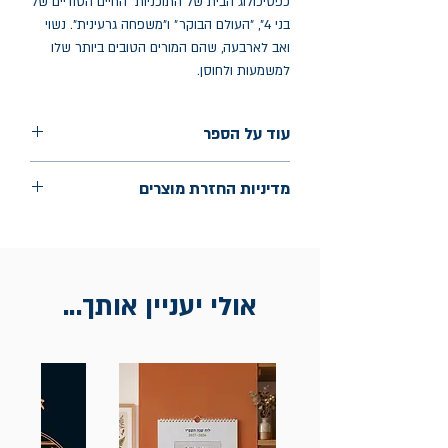
כפסיכולוג הבית של התוכניות ״החיים הסודיים של
בני 4״, ״העולם הבוקר״ ו"משפחה גרעינית". נשוי
ואב לארבעה, שהם המורים הטובים ביותר שלו
למשמעות ולחוסן.
עוד על הספר
הוצאה: סלע מאיר
מדיניות החזרת מוצרים
שנת הוצאה: 2025
החלפות יתאפשרו בתוך חודש מיום הקנייה
בכתובת מלכי ישראל 9, תל אביב. יש
להציג חשבונית / מייל אסמכתא בלבד.
אולי יעניין אותך...