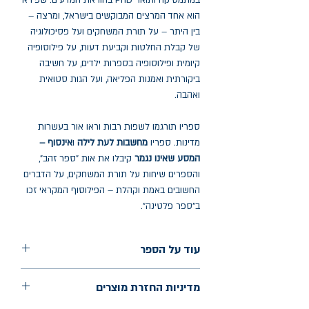
במתמטיקה ותואר PhD בהוראת המדעים. שפירא
הוא אחד המרצים המבוקשים בישראל, ומרצה –
בין היתר – על תורת המשחקים ועל פסיכולוגיה
של קבלת החלטות וקביעת דעות, על פילוסופיה
קיומית ופילוסופיה בספרות ילדים, על חשיבה
ביקורתית ואמנות הפליאה, ועל הגות סטואית
ואהבה.
ספריו תורגמו לשפות רבות וראו אור בעשרות
מדינות. ספריו
מחשבות לעת לילה
ו
אינסוף –
המסע שאינו נגמר
קיבלו את אות "ספר זהב",
והספרים שיחות על תורת המשחקים, על הדברים
החשובים באמת וקהלת – הפילוסוף המקראי זכו
ב"ספר פלטינה".
עוד על הספר
הוצאה: כנרת זמורה דביר
מדיניות החזרת מוצרים
שנת הוצאה: מאי 2026
עמודים: 320