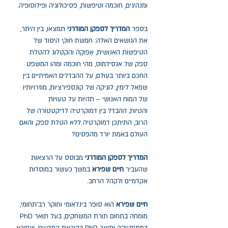
ומנהיגים, חוכמה וטיפשות, פסיכולוגיה ופילוסופיה.
בספר
המדריך לספקן המודרני
תמצאו, בין היתר,
את הנושאים האלה: חמשת חוקי היסוד של
הטיפשות האנושית, אֶפּוקֶה והקטלוג להטלת
ספק של אנסידמוס, מהי חוכמה ומהו המשפט
החכם ביותר בעולם, על ההבדלים האמיתיים בין
שמאל לימין, לוגיקה של קונספירציות, מוזרויותיו
של המוח האנושי – תהיות על טעויות
והטיות, ההבדל בין דמוקרטיה לדיקטטורה של
הרוב, התיתכן דמוקרטיה ללא הטלת ספק, והאם
העולם באמת יורד מהפסים?
המדריך לספקן המודרני
מבוסס על הרצאות
שהעביר
חיים שפירא
במשך כעשור במוסדות
אקדמיים ולקהל הרחב.
חיים שפירא
הוא סופר בינלאומי וחוקר רב־תחומי,
מומחה בתחום תורת המשחקים, בעל תואר PhD