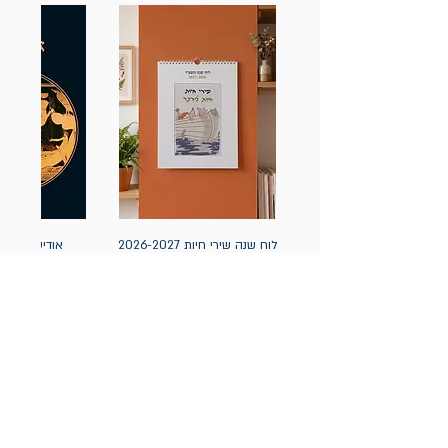
לוח שנה שירי חיות 2026-2027
אודיסאה / ה
(תלייה) יידיש
מחיר
מחיר