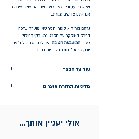
הנחה מוקדמת, ויוצר תחושה של סכנה לאלה
שלא פשעו, ודאי לא בפשע שבו הם מואשמים, גם
אם אינם צדיקים גמורים.
גרהם מור
הוא סופר ותסריטאי מוערך, שזכה
בפרס האוסקר על הסרט "משחקי החיקוי".
ספרו
המושבעת הטובה
היה לרב מכר של ה"ניו
יורק טיימס" ותורגם לשפות רבות.
עוד על הספר
הוצאה: תכלת
מדיניות החזרת מוצרים
שנת הוצאה: ינואר 2024
עמודים: 344
החלפות יתאפשרו בתוך חודש מיום הקנייה
בכתובת מלכי ישראל 9, תל אביב. יש
להציג חשבונית / מייל אסמכתא בלבד.
אולי יעניין אותך...