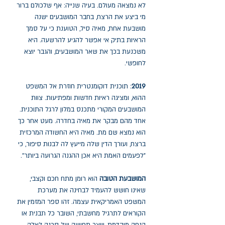
לא נמצאה מעולם. בעיה שנייה: אף שלכולם ברור
מי ביצע את הרצח, בחבר המושבעים ישנה
מושבעת אחת, מאיה סיל, הטוענת כי על סמך
הראיות בתיק אי אפשר להגיע להרשעה. היא
משכנעת בכך את שאר המושבעים, והגבר יוצא
לחופשי.
2019
: תוכנית דוקומנטרית חוזרת אל המשפט
ההוא, ומציגה ראיות חדשות ומפתיעות. צוות
המושבעים המקורי מתכנס במלון לרגל התוכנית.
אחד מהם מבקר את מאיה בחדרה. מעט אחר כך
הוא נמצא שם מת. מאיה היא החשודה המרכזית
ברצח, ועורך הדין שלה מייעץ לה לבנות סיפור, כי
"לפעמים האמת היא אכן ההגנה הגרועה ביותר".
המושבעת הטובה
הוא רומן מתח חכם וקצבי,
שאינו חושש להעמיד לבחינה את מערכת
המשפט האמריקאית עצמה. זהו ספר המזמין את
הקוראים לתרגיל מחשבתי, השובר כל תבנית או