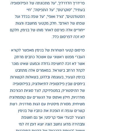
פרידריך הלדרלין", "על מתכונתה של הפילוסופיה
בעתיד", "סוקרטס", "על התפיסה", "חיי
הסטודנטים", "גורל ואופי", "על שפה בכלל ועל
שפתו של האדם". חלק מקטעי מחשבה והגות
ייחודיים אלה פורסם לאחר מותו של בנימין, חלקם
לא זכה לפרסום כלל.
פרסום קטעי השחרות של בנימין מאפשר לקורא
העברי מפגש ראשוני עם אשכול כתבים מרתק
אשר לא זכה לחשיפה גדולה וכמעט שאינו מוכר
לקהל הרחב בישראל. במאמרים אלה מתחבט
בנימין הצעיר, בעוצמה ובלהט, בשאלות הקשורות
ביחסים שבין פילוסופיה לתיאולוגיה, בפילוסופיה
של ההיסטוריה, במטפיזיקה, לצד סוגיות הכורכות
מודרניות, חילון ואתוס של הנעורים עם קוסמולוגיה
משיחית; מסורת מיסטית עם הגות מודרנית. רשת
קשרים ענפה זו הופכת את כתביו של בנימין
הצעיר לבעלי אופי קריפטי, אך גם חושפת
ומבהירה מדוע נחשב הוגה יוצא דופן זה למי