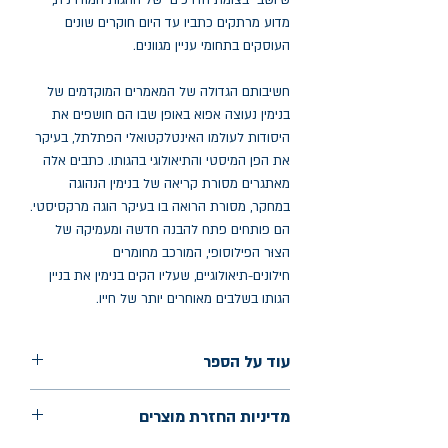
שיושב "בצומת הדרכים" של ההגות המודרנית,
מדוע מרתקים כתביו עד היום חוקרים שונים
העוסקים בתחומי עניין מגוונים.
חשיבותם הגדולה של המאמרים המוקדמים של
בנימין נעוצה אפוא באופן שבו הם חושפים את
היסודות לעולמו האינטלקטואלי הפתלתל, בעיקר
את הפן המיסטי והתיאולוגי בהגותו. כתבים אלה
מאתגרים מסורת קריאה של בנימין הנהוגה
במחקר, מסורת הרואה בו בעיקר הוגה מרקסיסטי.
הם פותחים פתח להבנה חדשה ומעמיקה של
הצוּר הפילוסופי, המורכב מחומרים
חילונים-תיאולוגיים, שעליו הקים בנימין את בניין
הגותו בשלבים מאוחרים יותר של חייו.
עוד על הספר
הוצאה: רסלינג
מדיניות החזרת מוצרים
שנת הוצאה: 2009