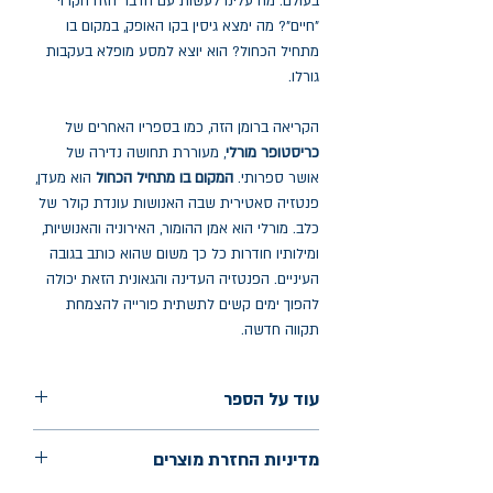
בעולם. מה עלינו לעשות עם הדבר הזה הקרוי
"חיים"? מה ימצא גיסין בקו האופק, במקום בו
מתחיל הכחול? הוא יוצא למסע מופלא בעקבות
גורלו.
הקריאה ברומן הזה, כמו בספריו האחרים של
כריסטופר
מורלי
, מעוררת תחושה נדירה של
אושר ספרותי.
המקום בו מתחיל הכחול
הוא מעדן,
פנטזיה סאטירית שבה האנושות עונדת קולר של
כלב. מורלי הוא אמן ההומור, האירוניה והאנושיות,
ומילותיו חודרות כל כך משום שהוא כותב בגובה
העיניים. הפנטזיה העדינה והגאונית הזאת יכולה
להפוך ימים קשים לתשתית פורייה להצמחת
תקווה חדשה.
עוד על הספר
הוצאה: תשע נשמות
מדיניות החזרת מוצרים
שנת הוצאה: אוקטובר 2024
עמודים: 180