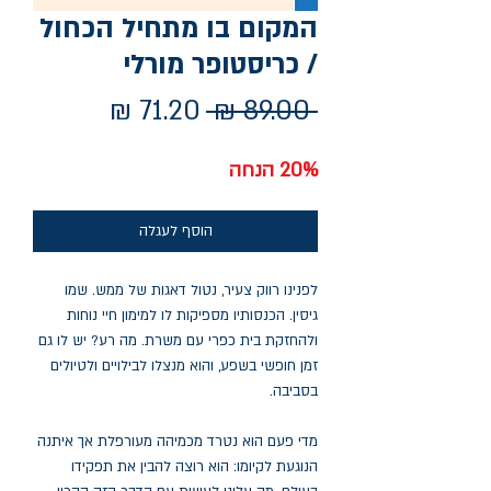
המקום בו מתחיל הכחול
/ כריסטופר מורלי
מחיר
מחיר
 ‏89.00 ‏₪ 
רגיל
מבצע
20% הנחה
הוסף לעגלה
לפנינו רווק צעיר, נטול דאגות של ממש. שמו
גיסין. הכנסותיו מספיקות לו למימון חיי נוחות
ולהחזקת בית כפרי עם משרת. מה רע? יש לו גם
זמן חופשי בשפע, והוא מנצלו לבילויים ולטיולים
בסביבה.
מדי פעם הוא נטרד מכמיהה מעורפלת אך איתנה
הנוגעת לקיומו: הוא רוצה להבין את תפקידו