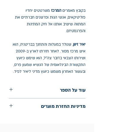
בקובץ מאמרים
המרכז
משרטטים יחדיו
פוליטיקאים, אנשי הגות ופרשנים חברתיים את
המתווה שישיב אותנו אל חיק המתינות
והפרגמטיזם.
יאיר זיוון
, שנולד במעלות והתחנך בבריטניה, הוא
איש מרכז מסור. לאחר חזרתו לארץ ב-2009
ושירותו הצבאי בדובר צה"ל, הוא שימש כיועץ
התקשורת הבינלאומית של הנשיא שמעון פרס,
ובעשור האחרון משמש כיועץ מדיני ליאיר לפיד.
עוד על הספר
הוצאה: ידיעות ספרים
מדיניות החזרת מוצרים
שנת הוצאה: יולי 2024
עמודים: 296
החלפות יתאפשרו בתוך חודש מיום הקנייה
בכתובת מלכי ישראל 9, תל אביב. יש להציג
חשבונית / מייל אסמכתא בלבד.