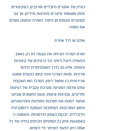
בעידן של אתגרים גלובליים מורכבים, כשקיצוניים
מימין ומשמאל מייצרים פתרונות מיידיים, אך גם
פשטניים ופגומים מן היסוד, האזרח הפשוט משלם
את המחיר.
אולם יש דרך אחרת.
תורת המרכז הוכיחה את עצמה לא רק כאופן
הפעולה היעיל ביותר נגד נרטיבים של קיצוניות
והסתה, אלא גם כדרך האופטימלית לניהול
מדיניות. מהות המרכז אינה קיומו כנקודת אמצע
שרירותית בין שמאל לימין; המרכז הוא השקפת
עולם שלמה המציעה מערכת עקבית של רעיונות
פוליטיים, עקרונות וגישות, שעם החשובים שבהם
אפשר למנות את חשיבות המתינות והפרגמטיזם;
אימוץ המורכבות; המחויבות העמוקה לדמוקרטיה
הליברלית; דבקות בשוויון הזדמנויות; והאמונה כי
באמצעות איזון בין המתחים הקיימים בחייה של כל
אומה ניתן לפעול לשיפור חיי היומיום.