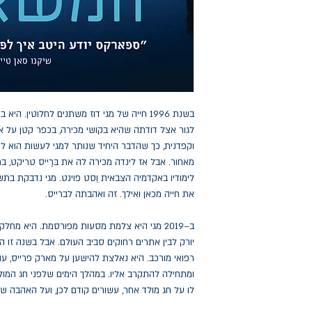
לגור אצל דודתה שהיא בקושי מכירה, בכפר קטן על אי
וקפדנית, כך שהדבר היחיד שנותר למגי לעשות הוא
מאחור. אבל אז לינדה מכירה לה את בּרַייס טריקט, 
לימודיו באקדמיה הצבאית וֶסט פוינט. מגי נדבקת בתשו
את חייה מכאן ואילך. זה ואהבתה לברייס.
ב–2019 מגי היא צלמת מסעות מפורסמת. היא מחלק
יורק לבין אתרים רחוקים סביב העולם. אבל בשנה זו 
רפואי מורכב. היא נאלצת להישען על מארק פרייס, עו
ומתחילה להתקרב אליו. במהלך הימים שלפני חג המולד
לו על חג מולד אחר, עשורים קודם לכן, ועל האהבה ש