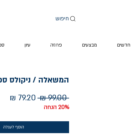
חיפוש
חדשים
מבצעים
פרוזה
עיון
ספ
המשאלה / ניקולס ס
מחיר
מחי
 ‏99.00 ‏₪ 
רגיל
מבצ
20% הנחה
הוסף לעגלה