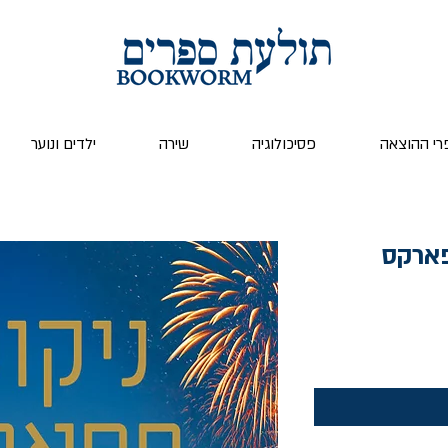
רי ההוצאה
פסיכולוגיה
שירה
ילדים ונוער
פארקס
ר
ע