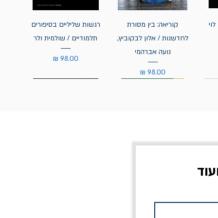
לוי
קוריאה: בין מסורת
רגשות שליליים בסיפורים
לחדשנות / אלון לבקוביץ,
תלמודיים / שולמית ולר
נועה אברהמי
מחיר
מחיר
עוד
צוב?
יוליסס / ג'ימס ג'ויס
מלכוד 23 או כל שם
פרץ
מחורבן אחר / ורסנו
מחיר