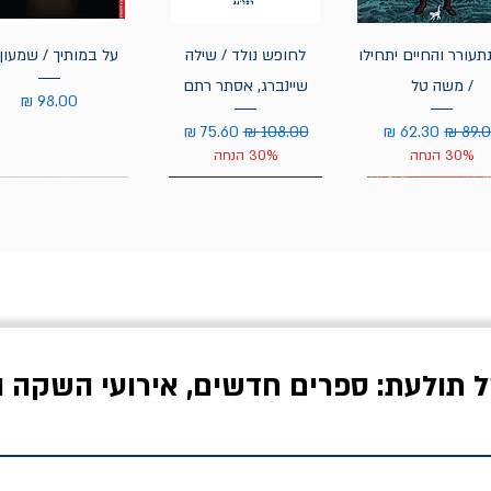
תעורר והחיים יתחילו
לחופש נולד / שילה
על במותיך / שמעון 
/ משה טל
שיינברג, אסתר רתם
מחיר
יר רגיל
מחיר מבצע
מחיר רגיל
מחיר מבצע
30% הנחה
30% הנחה
ל תולעת: ספרים חדשים, אירועי השקה ו
לדי המחר / ברטולט
שישה אויבים של חירות /
איך בעצם מלמדים עי
ברכט
ישעיה ברלין
/ עריכה: מירב שמי 