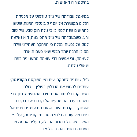
בהיסטוריה האנושית.
בסיאטל עבודתה של ג'יל טולקוט על מכניקת
הגלים מקושרת אל יוסף קובינסקי המנוח, שטען
כחמישים שנה לפני כן כי גילה חוק טבע של טוב
ורע. כשמעבדתה של ג'יל מתפוצצת, היא נאלצת
לנוס על נפשה ומגלה כי המחקר העתידני שלה
מסוכן הרבה יותר מכפי שאי-פעם תיארה
לעצמה,. וכי אנשים רבי-עוצמה מתעניינים במה
שאולי גילתה.
ג'יל, שותפה למחקר ועיתונאי המוקסם מקובינסקי
עומדים לפגוש את הנדלמן בפולין – כולם
משתוקקים לפתור את החידה המדהימה. תוך כדי
חיטוט בעבר הם מגיעים אל קרחת יער בקרבת
אושוויץ, ובקרחת היער הזאת הם עומדים פנים אל
פנים מול עובדה בלתי מוסברת: קובינסקי, על-פי
האלכימיה של המדע והקבלה, העלים את עצמו
ממחנה המוות בהבזק של אור.