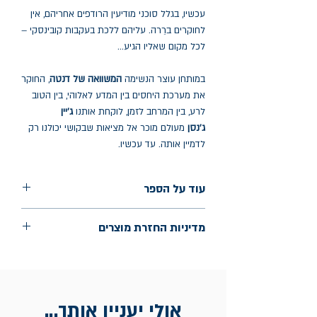
עכשיו, בגלל סוכני מודיעין הרודפים אחריהם, אין
לחוקרים ברֵרה. עליהם ללכת בעקבות קובינסקי –
לכל מקום שאליו הגיע...
במותחן עוצר הנשימה
המשוואה של דנטה
, החוקר
את מערכת היחסים בין המדע לאלוהי, בין הטוב
לרע, בין המרחב לזמן, לוקחת אותנו
ג'יין
ג'נסן
מעולם מוכר אל מציאות שבקושי יכולנו רק
לדמיין אותה. עד עכשיו.
עוד על הספר
הוצאה: אופוס
מדיניות החזרת מוצרים
שנת הוצאה: 2006
עמודים: 532
החלפות יתאפשרו בתוך חודש מיום הקנייה
בכתובת מלכי ישראל 9, תל אביב. יש
להציג חשבונית / מייל אסמכתא בלבד.
אולי יעניין אותך...