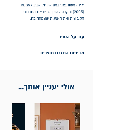
"לינה משותפת" במוזיאון תל אביב לאמנות
(2005) וחקרה לאורך שנים את התרבות
הקיבוצית ואת האמנות שצמחה בה.
עוד על הספר
הוצאה: מוסד ביאליק
מדיניות החזרת מוצרים
שנת הוצאה: 2022
עמודים: 360
החלפות יתאפשרו בתוך חודש מיום הקנייה
בכתובת מלכי ישראל 9, תל אביב. יש להציג
חשבונית / מייל אסמכתא בלבד.
אולי יעניין אותך...