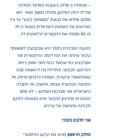
– שנוסדה ב-1978, בעקבות המהפך הפוליטי
ועליית הימין לשלטון, ופעלה במשך עשור. הוא
ממקם מחדש את קבוצת "המשותף קיבוץ" על ציר
האירועים של האמנות הישראלית בשנות ה-70
וה-80 וממפה את ההקשרים הרלוונטים לה.
הטענה המרכזית בספר היא שבקבוצת "המשותף
קיבוץ" שינתה את הפרדיגמה ההיסטורית של
אמן־קיבוץ כמי שפועל ככוח חיובי ומאזן ביחס
לפרויקט הקיבוצי, והחדירה בה לראשונה מבט
קונספטואלי וביקורתי, המופנה בו־בזמן פנימה, אל
התנועה הקיבוצית עצמה, והחוצה, אל החברה
הישראלית ואל מערכות השלטון – לא מתוך
התנערות מהרעיון הקיבוצי אלא בשאיפה לתיקון
ולבחינה מחודשת של ערכים.
שני חלקים בספר:
החלק הראשון
פורש את הרקע ההיסטורי