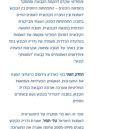
והפוליטי שקדם להקמת הקבוצה ומתמקד
בחמישה היבטים – התפתחות היחסים בין הקיבוץ
לאמנות ובין החברה הקיבוצית לאמנים החיים
בתוכה; התפתחות הספק העצמי והבייקורת
הפנימית בתנועה הקיבוצית; תגובת התנועה
הקיבוצית למהפך הפוליטי ומקומה של האמנות
בטלטלה הכללית; מעמדה של גלריה הקיבוץ בתל
אביב כאתר של תגובה ומחאה; ועקרונות הפעולה
והחידושים האמנותיים של קבוצת "המשותף
קיבוץ".
החלק השני
בנוי כארכיון צילומים כרונולוגי המציג
את התערוכות, הנושאים, הפעילויות והמחאות
הפוליטיות שערכה וארגנה הקבוצה בגלריה
הקיבוץ, במבנה "הטירה" בקיבוץ געש ובאתרים
נוספים.
ספר זה הוא פרי מחקרה של היסטוריונית
האמנות הישראל
טלי תמיר
, אוצרת גלריה הקיבוץ
בשנים 2005-1995 שיזמה ואצרה את התערוכה