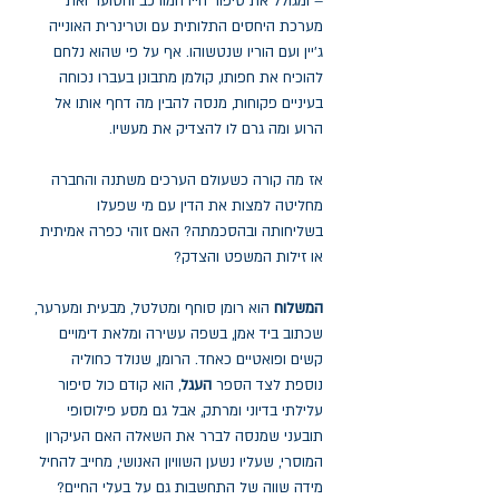
– ומגולל את סיפור חייו המורכב והסוער ואת
מערכת היחסים התלותית עם וטרינרית האונייה
ג'יין ועם הוריו שנטשוהו. אף על פי שהוא נלחם
להוכיח את חפותו, קולמן מתבונן בעברו נכוחה
בעיניים פקוחות, מנסה להבין מה דחף אותו אל
הרוע ומה גרם לו להצדיק את מעשיו.
אז מה קורה כשעולם הערכים משתנה והחברה
מחליטה למצות את הדין עם מי שפעלו
בשליחותה ובהסכמתה? האם זוהי כפרה אמיתית
או זילות המשפט והצדק?
המשלוח
הוא רומן סוחף ומטלטל, מבעית ומערער,
שכתוב ביד אמן, בשפה עשירה ומלאת דימויים
קשים ופואטיים כאחד. הרומן, שנולד כחוליה
נוספת לצד הספר
העגל
, הוא קודם כול סיפור
עלילתי בדיוני ומרתק, אבל גם מסע פילוסופי
תובעני שמנסה לברר את השאלה האם העיקרון
המוסרי, שעליו נשען השוויון האנושי, מחייב להחיל
מידה שווה של התחשבות גם על בעלי החיים?