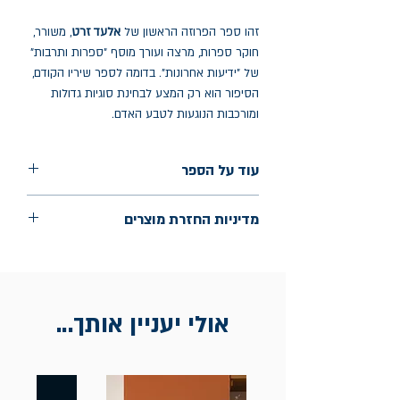
זהו ספר הפרוזה הראשון של
אלעד זרט
, משורר,
חוקר ספרות, מרצה ועורך מוסף "ספרות ותרבות"
של "ידיעות אחרונות". בדומה לספר שיריו הקודם,
הסיפור הוא רק המצע לבחינת סוגיות גדולות
ומורכבות הנוגעות לטבע האדם.
עוד על הספר
הוצאה: ידיעות ספרים
מדיניות החזרת מוצרים
שנת הוצאה: אוגוסט 2023
עמודים: 208
החלפות יתאפשרו בתוך חודש מיום הקנייה
בכתובת מלכי ישראל 9, תל אביב. יש
להציג חשבונית / מייל אסמכתא בלבד.
אולי יעניין אותך...