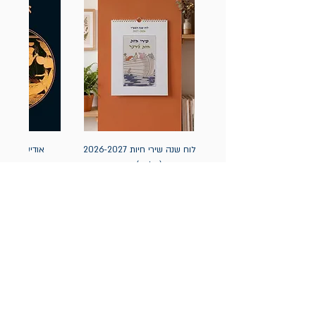
לוח שנה שירי חיות 2026-2027
אודיסאה / ה
(תלייה) יידיש
מחיר
מחיר
הניוזלטר של תולעת: ספרים