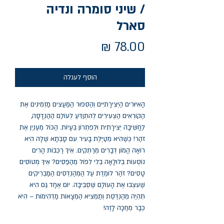
/ שיני סומרה ונדיה
סארל
מחיר
הוסף לעגלה
הָאִיּוּרִים הַיְּצִירָתִיִּים וְהַסִּפּוּר הַמַּעֲצִים מַזְמִינִים אֶת
הַקּוֹרְאִים הַצְּעִירִים לְהִתְוַדֵּעַ לְעוֹלַם הַהַנְדָּסָה,
לַחֲשִׁיבָה יְצִירָתִית וּלְפִתְרוֹן בְּעָיוֹת. הַכּוֹל מְעַנְיֵן אֶת
זֹהַר! כְּשֶׁהִיא מְטַיֶּלֶת בָּעִיר עִם סָבְתָא שֶׁלָּהּ הִיא
רוֹאָה הֲמוֹן דְּבָרִים מְרַתְּקִים. אֵיךְ רַכְּבוֹת הָרִים
נוֹסְעוֹת בְּלוּלָאָה בְּלִי לִפּוֹל מֵהַפַּסִּים? אֵיךְ מְטוֹסִים
טָסִים? זֹהַר לוֹמֶדֶת עַל הַמְּהַנְדְּסִים הַמַּבְרִיקִים
שֶׁעִצְּבוּ אֶת הָעוֹלָם שֶׁסְּבִיבָהּ. יוֹם אֶחָד גַּם הִיא
תִּהְיֶה מְהַנְדֶּסֶת וְתַמְצִיא הַמְצָאוֹת מַדְהִימוֹת – הִיא
כְּבָר מְחַכָּה לָזֶה!