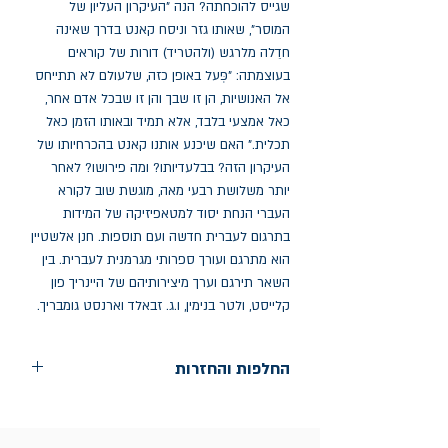
שגייס להוכחתה? הנה "העיקרון העליון של 
המוסר", שאותו גזר וניסח קאנט בדרך שאינה 
חדֵלה מלרגש (ולהטריד) דורות של קוראים 
בעוצמתה: "פְּעל באופן כזה, שלעולם לא תתייחס 
אל האנושיות, הן זו שבך והן זו שבכל אדם אחר, 
כאל אמצעי בלבד, אלא תמיד ובאותו הזמן כאל 
תכלית." האם שיכנע אותנו קאנט בהכרחיותו של 
העיקרון הזה? בבלעדיותו? ומה פירושו? לאחר 
יותר משלושת רבעי מאה, מוגשת שוב לקורא 
העברי הנחת יסוד למטאפיזיקה של המידות 
בתרגום לעברית חדשה ועם תוספות. חנן אלשטיין 
הוא מתרגם ועורך ספרותי מגרמנית לעברית. בין 
השאר תירגם וערך מיצירותיהם של היינריך פון 
קלייסט, ולטר בנימין, ו.ג. זבאלד וארנסט גומבריך.
החלפות והחזרות
החלפות בתוך חודש ימים מיום הקניה בחנות
הדגל- כיכר רבין 9 ת"א