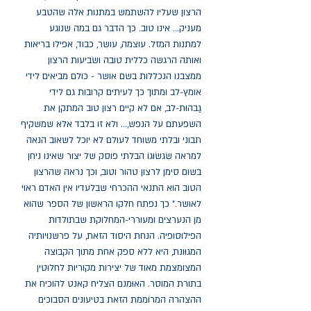
הרצון שעליו להשתמש במתנות אלה שהטבע 
מעניק... אינו טוב. כך הדבר גם במה שנוגע 
למתנות המזל. עוצמה, עושר, כבוד, אפילו בריאות 
ואותה הרגשה כללית טובה ושׂביעות הרצון 
ממצבנו הנכללות בשם אושר - כולם מביאים לידי 
אומץ-לב ומתוך כך לעיתים קרובות גם לידי 
גַבהוּת-לב, אם לא קיים רצון טוב המתקן את 
השפעתם על הנפש,... ולא זו בלבד אלא שמשקיף 
תבוני ובלתי משוחד לעולם לא יוכל לשאוב הנאה 
למראה שִׂגשׂוּגוֹ הבלתי פוסק של יצור שאינו ניחן 
בשום סימן לרצון טהור וטוב, וכך נראה שהרצון 
הטוב הוא התנאי ההכרחי שבלעדיו אין האדם ראוי 
לאושר." כך נפתח חלקו הראשון של הספר שהוא 
מן הנערצים ומעוררי-המחלוקת שבתולדות 
הפילוסופיה. הנחת היסוד הזאת, על פרשנויותיה 
המגוּונת, היא ללא ספק אחת מתוך הקבוצה 
המצומצמת מאוד של יצירות מקוריות לחלוטין 
בתורת המוסר. האוּמנם הצליח קאנט להוכיח את 
ההצהרה המרוֹממת הזאת בטיעונים הסבוכים 