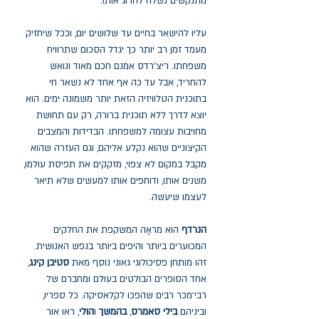
מתנקשים נשלח להרוג אותו.
עליו להישאר בחיים עד שלושים יום, וככל שיחזיק
מעמד זמן רב יותר כך יגדל הסכום שתרוויח
משפחתו. ריצ'רדס אמנם חכם מאוד ונואש
להחריד, אבל עד כה אף אחד לא נשאר חי
בתוכנית הטלוויזיה הזאת יותר משמונה ימים. הוא
יוצא לדרך ללא תוכנית ברורה, רק עם תחושת
מחויבות עצומה למשפחתו. הבדידות והמצבים
הקיצוניים שהוא נקלע אליהם, וגם העזרה שהוא
מקבל במקום לא צפוי, מזקקים את תפיסת עולמו,
משנים אותו, ודוחפים אותו למעשים שלא תיאר
לעצמו שיעשה.
הנרדף
הוא מראָה המשקפת את החלקים
המכוערים ביותר והיפים ביותר בנפש האנושית.
זהו מותחן פסיכולוגי גאוני נוסף מאת
סטיבן קינג
,
אחד הסופרים הבולטים בעולם ומחברם של
רבי־מכר רבים שהפכו לקלאסיקה. כל ספריו,
וביניהם
בילי סאמרס
,
בהמשך
ו
הולי
, ראו אור