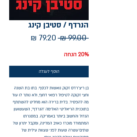
הנרדף / סטיבן קינג
מחיר
מחיר
 ‏99.00 ‏₪ 
רגיל
מבצע
20% הנחה
הוסף לעגלה
בן ריצ'רדס זקוק נואשות לכסף. בתו בת השנה
וחצי זקוקה לטיפול רפואי דחוף, ולא נותר לו עוד
מה להפסיד. בלית ברירה הוא מחליט להשתתף
בתוכנית הריאליטי האלימה 'הנרדף', השעשועון
הגדול והחשוב ביותר באמריקה. במסגרתו
המתמודד מוכרז כאויב המדינה, ומקבל יתרון של
שתים־עשרה שעות לפני שצוות עילית של