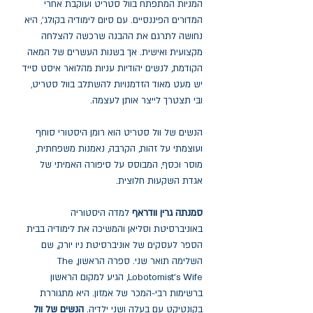
המניות המתפתח בוול סטריט ועוקבת אחרי
המדורים הפיננסיים. עם סיום לימודיה בקולג', היא
נחושה לתרגם את ההבנה שרכשה להצלחה
מקצועית ואישית. אך בשנות העשרים של המאה
הקודמת, לנשים יהודיות עניות מהלואר איסט סייד
יש מעט מאוד הזדמנויות להשתלב בוול סטריט,
ובּי תצטרך לייצר אותן לעצמה.
הנשים של וול סטריט
הוא רומן היסטורי סוחף
ועוצמתי על זהות, הקרבה, נאמנות משפחתית,
מוסר וכסף, המבוסס על סיפורה האמיתי של
אגדת השקעות חלוצית.
סמנתה גרין וודראף
למדה היסטוריה
באוניברסיטת וסליאן והמשיכה את לימודיה בבית
הספר לעסקים של אוניברסיטת ניו יורק, שם
השלימה תואר שני. ספרה הראשון,
The
Lobotomist's Wife
, הגיע למקום הראשון
ברשימות רבי-המכר של אמזון. היא מתגוררת
בקונטיקט עם בעלה ושני ילדיה.
הנשים של וול