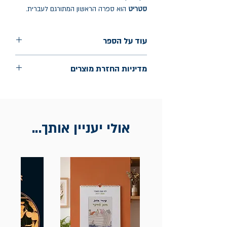
סטריט
הוא ספרה הראשון המתורגם לעברית.
עוד על הספר
הוצאה: ידיעות ספרים
מדיניות החזרת מוצרים
שנת הוצאה: מאי 2025
עמודים: 384
החלפות יתאפשרו בתוך חודש מיום הקנייה
בכתובת מלכי ישראל 9, תל אביב. יש
להציג חשבונית / מייל אסמכתא בלבד.
אולי יעניין אותך...