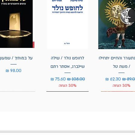
תעורר והחיים יתחילו
לחופש נולד / שילה
על במותיך / שמעון 
/ משה טל
שיינברג, אסתר רתם
מחיר
יר רגיל
מחיר מבצע
מחיר רגיל
מחיר מבצע
30% הנחה
30% הנחה