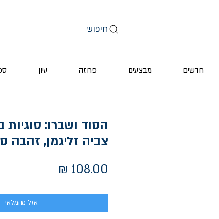
חיפוש
חדשים
מבצעים
פרוזה
עיון
ספ
הסוד ושברו: סוגיות בג
צביה זליגמן, זהבה סל
מחיר
אזל מהמלאי