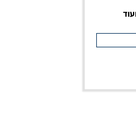
עוד
צוב?
יוליסס / ג'ימס ג'ויס
מלכוד 23 או כל שם
פרץ
מחורבן אחר / ורסנו
מחיר
מחיר רגיל
מחיר מבצע
20% הנחה