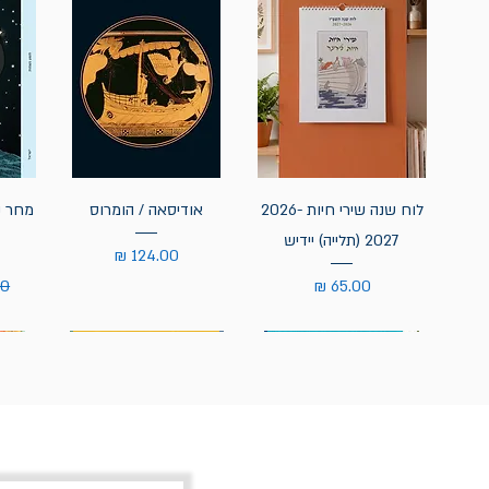
לוח שנה שירי חיות 2026-
אודיסאה / הומרוס
מחר נ
2027 (תלייה) יידיש
מחיר
מחיר
מח