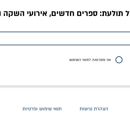
ל תולעת: ספרים חדשים, אירועי השקה ו
לדי המחר / ברטולט
שישה אויבים של חירות /
איך בעצם מלמדים עי
ברכט
ישעיה ברלין
/ עריכה: מירב שמי 
יר רגיל
מחיר מבצע
מחיר
מחיר
20% הנחה
אני מסכים/ה לתנאי השימוש
הצהרת נגישות
תנאי שימוש ופרטיות