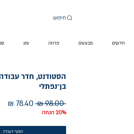
חיפוש
חדשים
מבצעים
פרוזה
עיון
ספ
הסטודנט, חדר עבודה 
בן־נפתלי
מחיר
מחי
 ‏98.00 ‏₪ 
רגיל
מב
20% הנחה
הוסף לעגלה