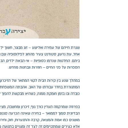
שגרת חייהם של עמירה ואלישע – זוג מבוגר, חשוך יל
אחד, עת גדעון, סטודנט צעיר מהחוג לפילוסופיה שבו
ביתם. החלטות שנדמו כסופיות – אי-הבאת ילדים, הב
הספרות על פני החיים – חוזרות ונבחנות מחדש
.
במהלך שנע בין קירות הבית לקווי המתאר של הזיכרו
המתגוררת בחדר עבודתו של האב. אהבתה המשפחתי
כובדה ובו בזמן חומקת ממנה, כשהיא מבקשת להפוך ל
בפרוזה שמרקמה העדין כורך גוף, זיכרון ומחשבה, מצ
הבדיונית סמוך לממואר – בחירה שאינה הכרעה סגנונ
מושגים כמו אמת והמצאה, קִרבה והתנערות, חוק וחירות
אלא כצירים שמתקיימים זה לצד זה ומצויים בתנועה