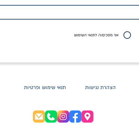
לדי המחר / ברטולט
שישה אויבים של חירות /
איך בעצם מלמדים עי
ברכט
ישעיה ברלין
/ עריכה: מירב שמי 
יר רגיל
מחיר מבצע
מחיר
מחיר
20% הנחה
אני מסכים/ה לתנאי השימוש
הצהרת נגישות
תנאי שימוש ופרטיות
שעות פתיחה: