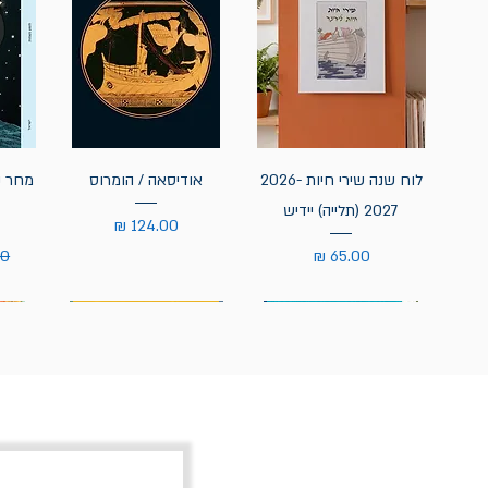
לוח שנה שירי חיות 2026-
אודיסאה / הומרוס
מחר נ
2027 (תלייה) יידיש
מחיר
מחיר
מח