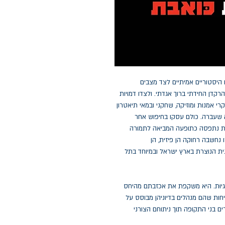
 היסטוריים אמיתיים לצד מצבים
קדן החידתי ברוך אגדתי. ולצדו דמויות
רי אמנות ומוזיקה, שחקני ובמאי תיאטרון
ביב בשנות ה־20 וה־30 של המאה שעברה. כולם עסקו בחיפוש אחר
וּת נתפסה כתופעה המביאה לתמורה
 נחשבה רחוקה הן פיזית, הן
ית הנוצרת בארץ ישראל ובמיוחד בתל
יוּת. היא משקפת את אכזבתם מהיחס
יחות שהם מנהלים בדיוניהן מבוסס על
ים בני התקופה תוך ניתוחם הצורני