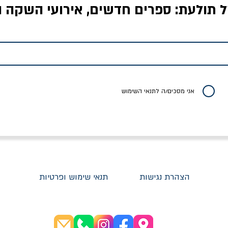
ל תולעת: ספרים חדשים, אירועי השקה ו
לדי המחר / ברטולט
שישה אויבים של חירות /
איך בעצם מלמדים עי
ברכט
ישעיה ברלין
/ עריכה: מירב שמי 
יר רגיל
מחיר מבצע
מחיר
מחיר
20% הנחה
אני מסכים/ה לתנאי השימוש
הצהרת נגישות
תנאי שימוש ופרטיות