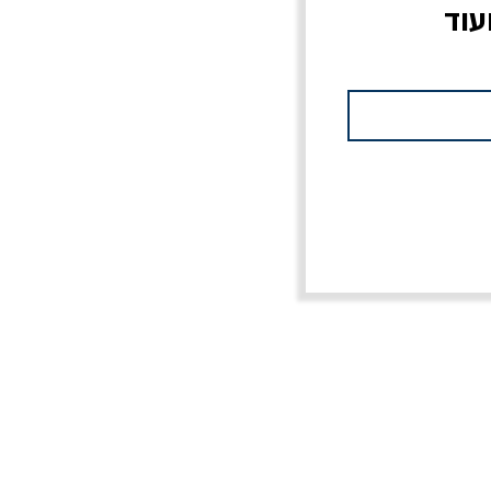
עוד
צוב?
יוליסס / ג'ימס ג'ויס
מלכוד 23 או כל שם
פרץ
מחורבן אחר / ורסנו
מחיר
מחיר רגיל
מחיר מבצע
20% הנחה