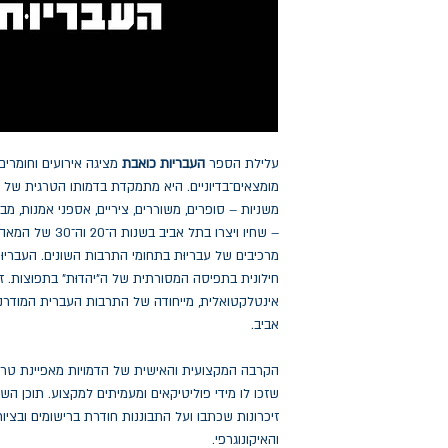
עלילת הספר
העבריות כואבת
מציגה אירועים וחומרים
מומצאים־בדיוניים. היא מתמקדת בדמותו הטרגית של הר
משניות – סופרים, משוררים, ציריים, אספני אמנות, מבק
– שחיו ויצרו בתל א
מרכיבים של עבריוּת בתחומי התרבות השונים. העברי
חילונית בתפיסה המסורתית של ה"יהדוּת" בתפוצות. זו
אינטלקטואלית, מייחודה של התרבות העברית המודרנ
אביב.
הקרבה המקצועית והאישית של הדמויות מאפיינת טרג
שזכו לו מידי פוליטיקאים ומעמיתים למקצוע. תוכן הש
זיכרונות שכתבו ועל התבוננות חודרת ברישומים ובציור
והאיקונוגרפי.