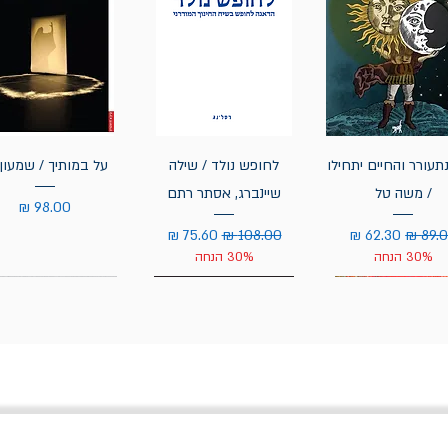
תעורר והחיים יתחילו
לחופש נולד / שילה
על במותיך / שמעון 
/ משה טל
שיינברג, אסתר רתם
מחיר
יר רגיל
מחיר מבצע
מחיר רגיל
מחיר מבצע
30% הנחה
30% הנחה